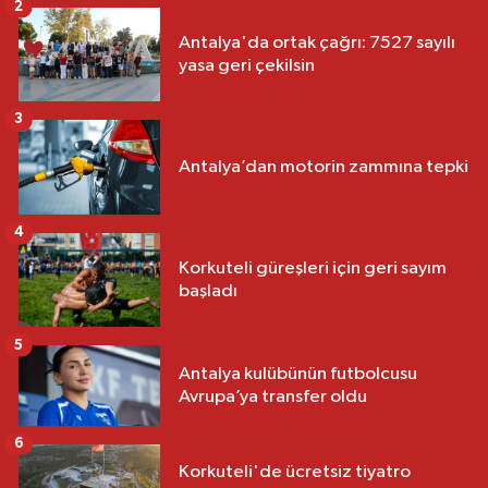
2
Antalya'da ortak çağrı: 7527 sayılı
yasa geri çekilsin
3
Antalya’dan motorin zammına tepki
4
Korkuteli güreşleri için geri sayım
başladı
5
Antalya kulübünün futbolcusu
Avrupa’ya transfer oldu
6
Korkuteli'de ücretsiz tiyatro