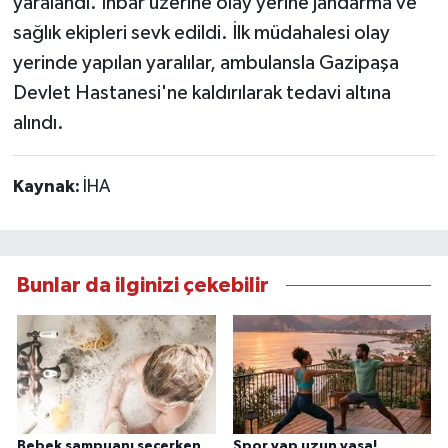
yaralandı. İhbar üzerine olay yerine jandarma ve
sağlık ekipleri sevk edildi. İlk müdahalesi olay
yerinde yapılan yaralılar, ambulansla Gazipaşa
Devlet Hastanesi'ne kaldırılarak tedavi altına
alındı.
Kaynak:
İHA
Bunlar da ilginizi çekebilir
Bebek şampuanı seçerken
Spor yap uzun yaşa!