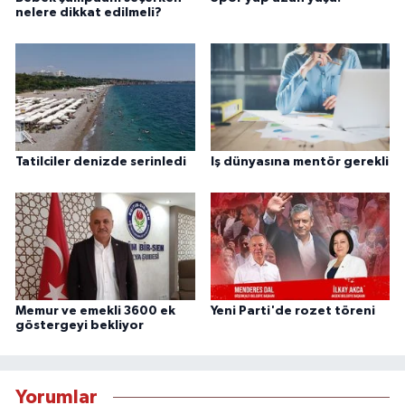
nelere dikkat edilmeli?
Tatilciler denizde serinledi
Iş dünyasına mentör gerekli
Memur ve emekli 3600 ek
Yeni Parti'de rozet töreni
göstergeyi bekliyor
Yorumlar