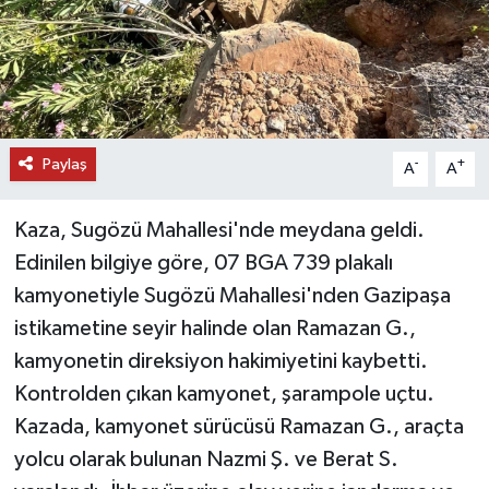
DÜNYA
EĞİTİM
TURİZM
Paylaş
-
+
A
A
RÖPORTAJ
Kaza, Sugözü Mahallesi'nde meydana geldi.
Edinilen bilgiye göre, 07 BGA 739 plakalı
VİDEO HABERLER
kamyonetiyle Sugözü Mahallesi'nden Gazipaşa
YAZARLAR
istikametine seyir halinde olan Ramazan G.,
kamyonetin direksiyon hakimiyetini kaybetti.
RESMİ İLAN
Kontrolden çıkan kamyonet, şarampole uçtu.
Kazada, kamyonet sürücüsü Ramazan G., araçta
MAGAZİN
yolcu olarak bulunan Nazmi Ş. ve Berat S.