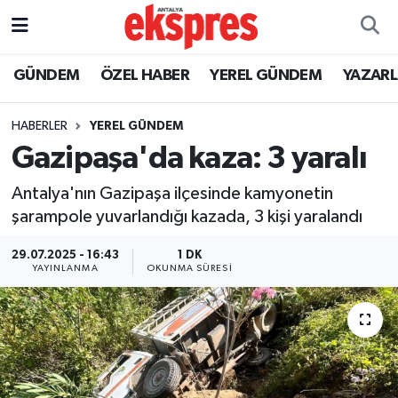
ÖZEL HABER
Nöbetçi Eczaneler
GÜNDEM
ÖZEL HABER
YEREL GÜNDEM
YAZAR
GÜNDEM
Hava Durumu
HABERLER
YEREL GÜNDEM
Gazipaşa'da kaza: 3 yaralı
YEREL GÜNDEM
Trafik Durumu
Antalya'nın Gazipaşa ilçesinde kamyonetin
EKONOMİ
Süper Lig Puan Durumu ve Fikstür
şarampole yuvarlandığı kazada, 3 kişi yaralandı
KÜLTÜR - SANAT
Tüm Manşetler
29.07.2025 - 16:43
1 DK
YAYINLANMA
OKUNMA SÜRESI
SPOR
Son Dakika Haberleri
SİYASET
Haber Arşivi
SAĞLIK