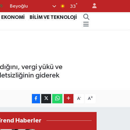
°
Beyoğlu
06
33
.1
EKONOMİ
BİLİM VE TEKNOLOJİ
21
39
8
69
ldığını, vergi yükü ve
etsizliğinin giderek
-
+
A
A
Trend Haberler