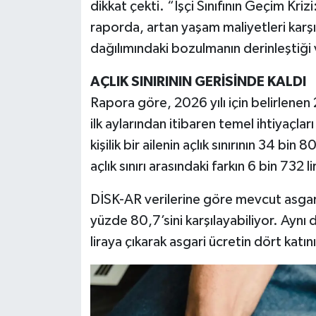
dikkat çekti. “İşçi Sınıfının Geçim Krizi
raporda, artan yaşam maliyetleri karşıs
dağılımındaki bozulmanın derinleştiği 
AÇLIK SINIRININ GERİSİNDE KALDI
Rapora göre, 2026 yılı için belirlenen 2
ilk aylarından itibaren temel ihtiyaçla
kişilik bir ailenin açlık sınırının 34 bin 
açlık sınırı arasındaki farkın 6 bin 732 l
DİSK-AR verilerine göre mevcut asgari 
yüzde 80,7’sini karşılayabiliyor. Aynı
liraya çıkarak asgari ücretin dört katın