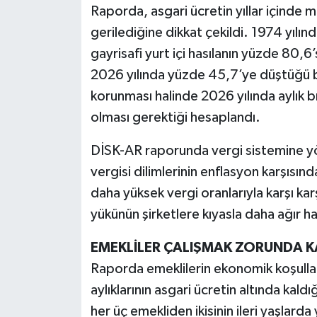
Raporda, asgari ücretin yıllar içinde mi
gerilediğine dikkat çekildi. 1974 yılınd
gayrisafi yurt içi hasılanın yüzde 80,6’
2026 yılında yüzde 45,7’ye düştüğü be
korunması halinde 2026 yılında aylık br
olması gerektiği hesaplandı.
DİSK-AR raporunda vergi sistemine yön
vergisi dilimlerinin enflasyon karşısın
daha yüksek vergi oranlarıyla karşı karşı
yükünün şirketlere kıyasla daha ağır h
EMEKLİLER ÇALIŞMAK ZORUNDA K
Raporda emeklilerin ekonomik koşulları
aylıklarının asgari ücretin altında kaldı
her üç emekliden ikisinin ileri yaşla