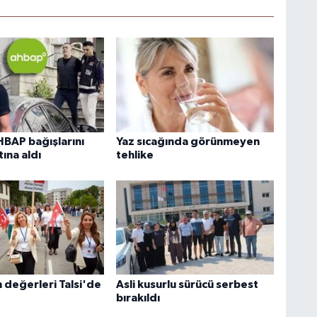
HBAP bağışlarını
Yaz sıcağında görünmeyen
ına aldı
tehlike
 değerleri Talsi'de
Asli kusurlu sürücü serbest
bırakıldı