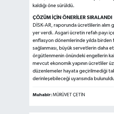
kaldığı öne sürüldü.
ÇÖZÜM İÇİN ÖNERİLER SIRALANDI
DİSK-AR, raporunda ücretlilerin alım g
yer verdi. Asgari ücretin refah payı i
enflasyon dönemlerinde yılda birden fa
sağlanması, büyük servetlerin daha etk
örgütlenmenin önündeki engellerin kald
mevcut ekonomik yapının ücretliler üzer
düzenlemeler hayata geçirilmediği takd
derinleşebileceği uyarısında bulunuld
Muhabir:
MÜRÜVET ÇETİN