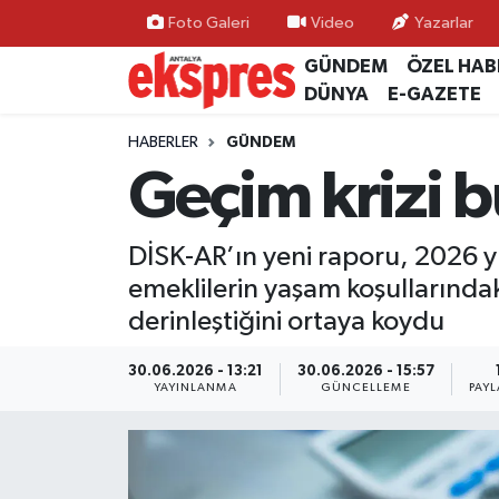
Foto Galeri
Video
Yazarlar
GÜNDEM
ÖZEL HAB
ÖZEL HABER
Nöbetçi Eczaneler
DÜNYA
E-GAZETE
GÜNDEM
Hava Durumu
HABERLER
GÜNDEM
Geçim krizi 
YEREL GÜNDEM
Trafik Durumu
DİSK-AR’ın yeni raporu, 2026 yılı
EKONOMİ
Süper Lig Puan Durumu ve Fikstür
emeklilerin yaşam koşullarındaki
KÜLTÜR - SANAT
Tüm Manşetler
derinleştiğini ortaya koydu
SPOR
Son Dakika Haberleri
30.06.2026 - 13:21
30.06.2026 - 15:57
YAYINLANMA
GÜNCELLEME
PAYL
SİYASET
Haber Arşivi
SAĞLIK