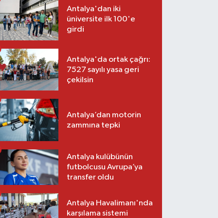
Antalya'dan iki
üniversite ilk 100'e
girdi
Antalya'da ortak çağrı:
7527 sayılı yasa geri
çekilsin
Antalya’dan motorin
zammına tepki
Antalya kulübünün
futbolcusu Avrupa’ya
transfer oldu
Antalya Havalimanı'nda
karşılama sistemi