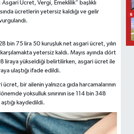
: Asgari Ücret, Vergi, Emeklilik” başlıklı
ında ücretlerin yetersiz kaldığı ve gelir
6
vurgulandı.
8 bin 75 lira 50 kuruşluk net asgari ücret, yılın
rı karşılamakta yetersiz kaldı. Mayıs ayında dört
808 liraya yükseldiği belirtilirken, asgari ücret ile
iraya ulaştığı ifade edildi.
ücret, bir ailenin yalnızca gıda harcamalarının
 dönemde yoksulluk sınırının ise 114 bin 348
ı aştığı kaydedildi.