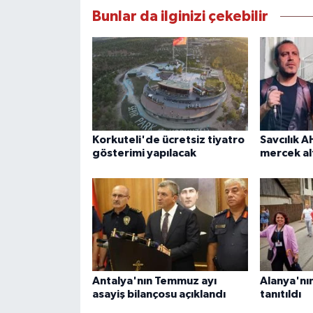
Bunlar da ilginizi çekebilir
Korkuteli'de ücretsiz tiyatro
Savcılık A
gösterimi yapılacak
mercek alt
Antalya'nın Temmuz ayı
Alanya'nın
asayiş bilançosu açıklandı
tanıtıldı