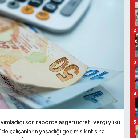
2
3
4
ımladığı son raporda asgari ücret, vergi yükü
5
’de çalışanların yaşadığı geçim sıkıntısına