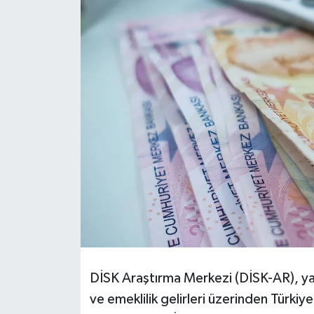
DÜNYA
EĞİTİM
TURİZM
RÖPORTAJ
VİDEO HABERLER
YAZARLAR
RESMİ İLAN
MAGAZİN
DİSK Araştırma Merkezi (DİSK-AR), yay
ve emeklilik gelirleri üzerinden Türkiye