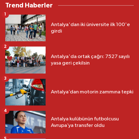
Trend Haberler
1
Antalya'dan iki üniversite ilk 100'e
girdi
2
Antalya'da ortak çağrı: 7527 sayılı
yasa geri çekilsin
3
Antalya’dan motorin zammına tepki
4
Antalya kulübünün futbolcusu
Avrupa’ya transfer oldu
5