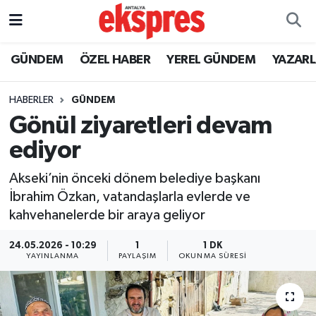
ÖZEL HABER
Nöbetçi Eczaneler
GÜNDEM
ÖZEL HABER
YEREL GÜNDEM
YAZAR
GÜNDEM
Hava Durumu
HABERLER
GÜNDEM
Gönül ziyaretleri devam
YEREL GÜNDEM
Trafik Durumu
ediyor
EKONOMİ
Süper Lig Puan Durumu ve Fikstür
Akseki’nin önceki dönem belediye başkanı
İbrahim Özkan, vatandaşlarla evlerde ve
KÜLTÜR - SANAT
Tüm Manşetler
kahvehanelerde bir araya geliyor
SPOR
Son Dakika Haberleri
24.05.2026 - 10:29
1
1 DK
YAYINLANMA
PAYLAŞIM
OKUNMA SÜRESI
SİYASET
Haber Arşivi
SAĞLIK