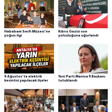
Hababam Sınıfı Müzesi'ne
Kıbrıs Gazisi son
yoğun ilgi
yolculuğuna uğurlandı
9 Ağustos’ta elektrik
Yeni Parti Manisa İl Başkanı
kesintisi yapılacak ilçeler
tutuklandı