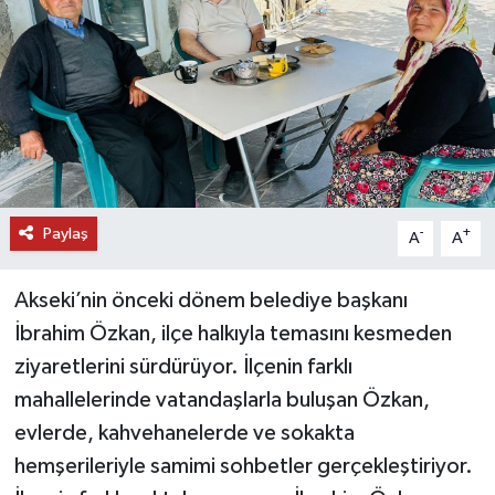
DÜNYA
EĞİTİM
TURİZM
RÖPORTAJ
Paylaş
-
+
A
A
VİDEO HABERLER
Akseki’nin önceki dönem belediye başkanı
YAZARLAR
İbrahim Özkan, ilçe halkıyla temasını kesmeden
ziyaretlerini sürdürüyor. İlçenin farklı
RESMİ İLAN
mahallelerinde vatandaşlarla buluşan Özkan,
evlerde, kahvehanelerde ve sokakta
MAGAZİN
hemşerileriyle samimi sohbetler gerçekleştiriyor.