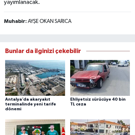
yayımlanacak.
Muhabir:
AYŞE OKAN SARICA
Bunlar da ilginizi çekebilir
Antalya’da akaryakıt
Ehliyetsiz sürücüye 40 bin
terminalinde yeni tarife
TL ceza
dönemi