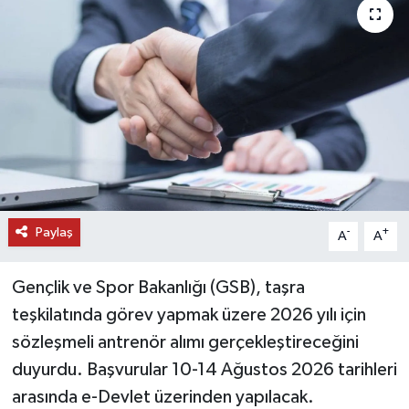
DÜNYA
EĞİTİM
TURİZM
RÖPORTAJ
VİDEO HABERLER
Paylaş
-
+
A
A
YAZARLAR
Gençlik ve Spor Bakanlığı (GSB), taşra
RESMİ İLAN
teşkilatında görev yapmak üzere 2026 yılı için
sözleşmeli antrenör alımı gerçekleştireceğini
MAGAZİN
duyurdu. Başvurular 10-14 Ağustos 2026 tarihleri
arasında e-Devlet üzerinden yapılacak.