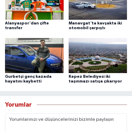
Alanyaspor'dan çifte
Manavgat'ta kavşakta iki
transfer
otomobil çarpıştı
Gurbetçi genç kazada
Kepez Belediyesi iki
hayatını kaybetti
taşınmazı satışa çıkarıyor
Yorumlar