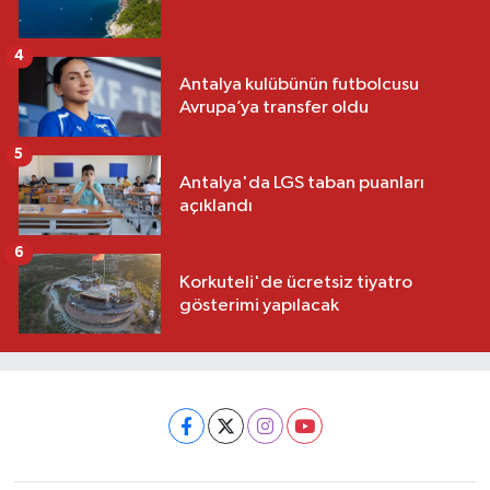
4
Antalya kulübünün futbolcusu
Avrupa’ya transfer oldu
5
Antalya'da LGS taban puanları
açıklandı
6
Korkuteli'de ücretsiz tiyatro
gösterimi yapılacak