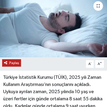
DÜNYA
EĞİTİM
TURİZM
RÖPORTAJ
VİDEO HABERLER
Paylaş
-
+
A
A
YAZARLAR
Türkiye İstatistik Kurumu (TÜİK), 2025 yılı Zaman
RESMİ İLAN
Kullanım Araştırması’nın sonuçlarını açıkladı.
Uykuya ayrılan zaman, 2025 yılında 10 yaş ve
MAGAZİN
üzeri fertler için günde ortalama 8 saat 55 dakika
oldu. Kadınlar günde ortalama 9 saat uyurken