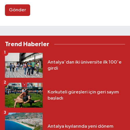
Gönder
Trend Haberler
1
Antalya'dan iki üniversite ilk 100'e
girdi
2
Korkuteli güreşleri için geri sayım
başladı
3
Antalya kıyılarında yeni dönem