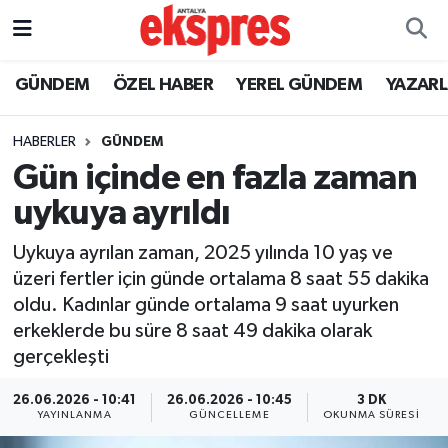
ÖZEL HABER
Nöbetçi Eczaneler
GÜNDEM
ÖZEL HABER
YEREL GÜNDEM
YAZAR
GÜNDEM
Hava Durumu
HABERLER
GÜNDEM
Gün içinde en fazla zaman
YEREL GÜNDEM
Trafik Durumu
uykuya ayrıldı
EKONOMİ
Süper Lig Puan Durumu ve Fikstür
Uykuya ayrılan zaman, 2025 yılında 10 yaş ve
üzeri fertler için günde ortalama 8 saat 55 dakika
KÜLTÜR - SANAT
Tüm Manşetler
oldu. Kadınlar günde ortalama 9 saat uyurken
erkeklerde bu süre 8 saat 49 dakika olarak
SPOR
Son Dakika Haberleri
gerçekleşti
SİYASET
Haber Arşivi
26.06.2026 - 10:41
26.06.2026 - 10:45
3 DK
YAYINLANMA
GÜNCELLEME
OKUNMA SÜRESI
SAĞLIK