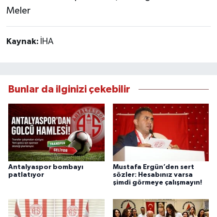
Meler
Kaynak:
İHA
Bunlar da ilginizi çekebilir
Antalyaspor bombayı
Mustafa Ergün’den sert
patlatıyor
sözler: Hesabınız varsa
şimdi görmeye çalışmayın!