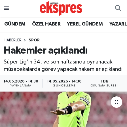
ÖZEL HABER
Nöbetçi Eczaneler
GÜNDEM
ÖZEL HABER
YEREL GÜNDEM
YAZAR
GÜNDEM
Hava Durumu
HABERLER
SPOR
Hakemler açıklandı
YEREL GÜNDEM
Trafik Durumu
Süper Lig’in 34. ve son haftasında oynanacak
EKONOMİ
Süper Lig Puan Durumu ve Fikstür
müsabakalarda görev yapacak hakemler açıklandı
KÜLTÜR - SANAT
Tüm Manşetler
14.05.2026 - 14:30
14.05.2026 - 14:36
1 DK
YAYINLANMA
GÜNCELLEME
OKUNMA SÜRESI
SPOR
Son Dakika Haberleri
SİYASET
Haber Arşivi
SAĞLIK