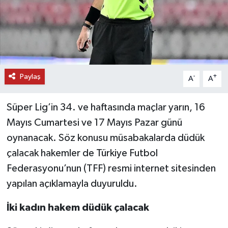
DÜNYA
EĞİTİM
TURİZM
Paylaş
-
+
A
A
RÖPORTAJ
Süper Lig’in 34. ve haftasında maçlar yarın, 16
Mayıs Cumartesi ve 17 Mayıs Pazar günü
VİDEO HABERLER
oynanacak. Söz konusu müsabakalarda düdük
YAZARLAR
çalacak hakemler de Türkiye Futbol
Federasyonu’nun (TFF) resmi internet sitesinden
RESMİ İLAN
yapılan açıklamayla duyuruldu.
MAGAZİN
İki kadın hakem düdük çalacak