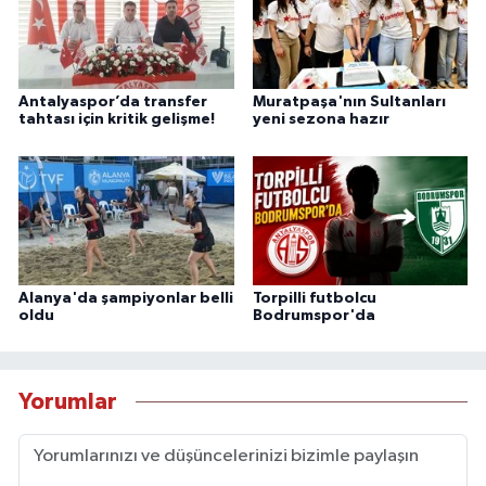
Antalyaspor’da transfer
Muratpaşa'nın Sultanları
tahtası için kritik gelişme!
yeni sezona hazır
Alanya'da şampiyonlar belli
Torpilli futbolcu
oldu
Bodrumspor'da
Yorumlar