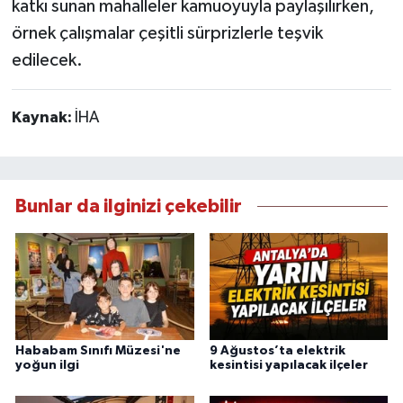
katkı sunan mahalleler kamuoyuyla paylaşılırken,
örnek çalışmalar çeşitli sürprizlerle teşvik
edilecek.
Kaynak:
İHA
Bunlar da ilginizi çekebilir
Hababam Sınıfı Müzesi'ne
9 Ağustos’ta elektrik
yoğun ilgi
kesintisi yapılacak ilçeler