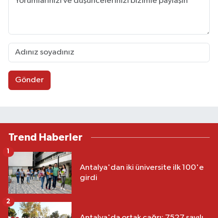
Gönder
Trend Haberler
1
Antalya'dan iki üniversite ilk 100'e
girdi
2
Antalya'da ortak çağrı: 7527 sayılı