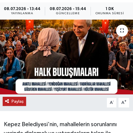
08.07.2026 - 13:44
08.07.2026 - 15:44
1 DK
DÜNYA
YAYINLANMA
GÜNCELLEME
OKUNMA SÜRESI
EĞİTİM
TURİZM
RÖPORTAJ
VİDEO HABERLER
YAZARLAR
RESMİ İLAN
Paylaş
-
+
A
A
MAGAZİN
Kepez Belediyesi'nin, mahallelerin sorunlarını