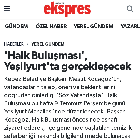
ÖZEL HABER
Nöbetçi Eczaneler
GÜNDEM
ÖZEL HABER
YEREL GÜNDEM
YAZAR
GÜNDEM
Hava Durumu
HABERLER
YEREL GÜNDEM
'Halk Buluşması',
YEREL GÜNDEM
Trafik Durumu
Yeşilyurt'ta gerçekleşecek
EKONOMİ
Süper Lig Puan Durumu ve Fikstür
Kepez Belediye Başkanı Mesut Kocagöz'ün,
vatandaşların talep, öneri ve beklentilerini
KÜLTÜR - SANAT
Tüm Manşetler
doğrudan dinlediği "Söz Vatandaşta" Halk
Buluşması bu hafta 9 Temmuz Perşembe günü
SPOR
Son Dakika Haberleri
Yeşilyurt Mahallesi'nde düzenlenecek. Başkan
Kocagöz, Halk Buluşması öncesinde esnafı
SİYASET
Haber Arşivi
ziyaret ederek, ilçe genelinde başlatılan temizlik
SAĞLIK
seferberliği hakkında bilgilendirmede bulunacak