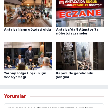
Antalyalıların gözdesi oldu
Antalya'da 8 Ağustos'ta
nöbetçi eczaneler
Yarbay Tolga Coşkun için
Kepez'de gecekondu
veda yemeği
yangını
Yorumlar