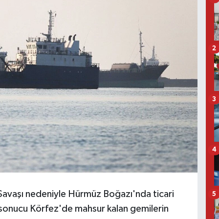
2
3
4
avaşı nedeniyle Hürmüz Boğazı'nda ticari
5
i sonucu Körfez'de mahsur kalan gemilerin