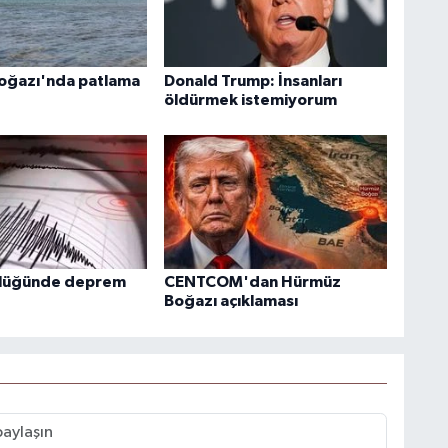
oğazı'nda patlama
Donald Trump: İnsanları
öldürmek istemiyorum
klüğünde deprem
CENTCOM'dan Hürmüz
Boğazı açıklaması