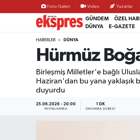
Foto Galeri
Video
Yazarlar
GÜNDEM
ÖZEL HAB
ÖZEL HABER
Nöbetçi Eczaneler
DÜNYA
E-GAZETE
GÜNDEM
Hava Durumu
HABERLER
DÜNYA
Hürmüz Boğa
YEREL GÜNDEM
Trafik Durumu
Birleşmiş Milletler'e bağlı Ulu
EKONOMİ
Süper Lig Puan Durumu ve Fikstür
Haziran'dan bu yana yaklaşık 
KÜLTÜR - SANAT
Tüm Manşetler
duyurdu
SPOR
Son Dakika Haberleri
25.06.2026 - 20:00
1 DK
YAYINLANMA
OKUNMA SÜRESI
SİYASET
Haber Arşivi
SAĞLIK