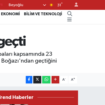
°
Beyoğlu
76
31
17
EKONOMİ
BİLİM VE TEKNOLOJİ
01
02
eçti
44
64
çabaları kapsamında 23
 Boğazı'ndan geçtiğini
-
+
A
A
Trend Haberler