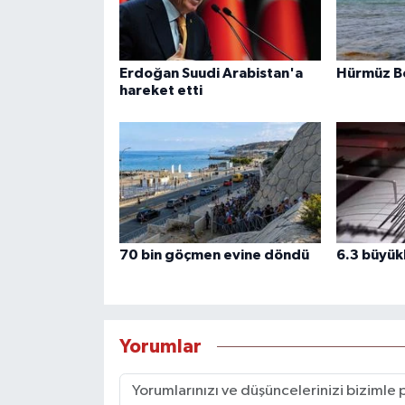
Erdoğan Suudi Arabistan'a
Hürmüz B
hareket etti
70 bin göçmen evine döndü
6.3 büyü
Yorumlar