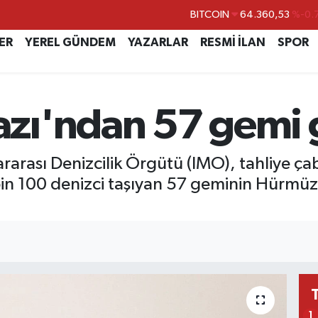
BITCOIN
64.360,53
%-0.
DOLAR
47,7069
%0.
ER
YEREL GÜNDEM
YAZARLAR
RESMİ İLAN
SPOR
EURO
55,0265
%0.
STERLİN
64,1897
%0.
zı'ndan 57 gemi g
GRAM ALTIN
6574.81
%1.
BİST100
13.887
%
slararası Denizcilik Örgütü (IMO), tahliye 
bin 100 denizci taşıyan 57 geminin Hürmüz
1