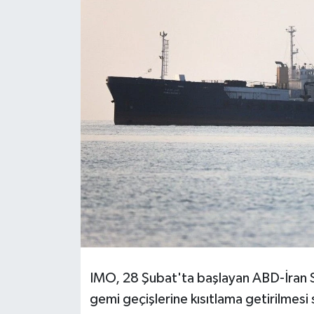
DÜNYA
EĞİTİM
TURİZM
RÖPORTAJ
VİDEO HABERLER
YAZARLAR
RESMİ İLAN
MAGAZİN
IMO, 28 Şubat'ta başlayan ABD-İran S
gemi geçişlerine kısıtlama getirilmes