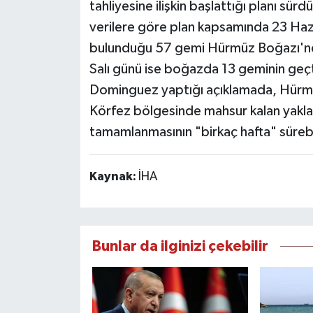
tahliyesine ilişkin başlattığı planı sü
verilere göre plan kapsamında 23 Hazi
bulunduğu 57 gemi Hürmüz Boğazı'nda
Salı günü ise boğazda 13 geminin geçt
Dominguez yaptığı açıklamada, Hürmüz
Körfez bölgesinde mahsur kalan yaklaşı
tamamlanmasının "birkaç hafta" sürebi
Kaynak:
İHA
Bunlar da ilginizi çekebilir