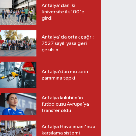
Antalya'dan iki
üniversite ilk 100'e
girdi
Antalya'da ortak çağrı:
7527 sayılı yasa geri
çekilsin
Antalya’dan motorin
zammına tepki
Antalya kulübünün
futbolcusu Avrupa’ya
transfer oldu
Antalya Havalimanı'nda
karşılama sistemi