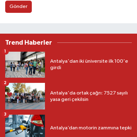
Gönder
Trend Haberler
1
Antalya'dan iki üniversite ilk 100'e
girdi
2
Antalya'da ortak çağrı: 7527 sayılı
yasa geri çekilsin
3
Antalya’dan motorin zammına tepki