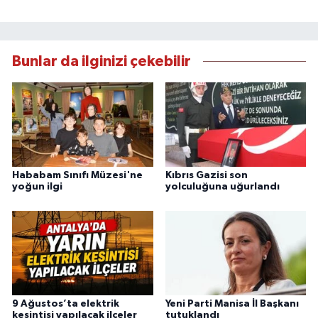
Bunlar da ilginizi çekebilir
Hababam Sınıfı Müzesi'ne
Kıbrıs Gazisi son
yoğun ilgi
yolculuğuna uğurlandı
9 Ağustos’ta elektrik
Yeni Parti Manisa İl Başkanı
kesintisi yapılacak ilçeler
tutuklandı