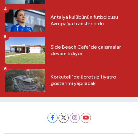
4
Antalya kulübünün futbolcusu
Avrupa’ya transfer oldu
5
Side Beach Cafe'de çalışmalar
devam ediyor
6
Korkuteli'de ücretsiz tiyatro
gösterimi yapılacak