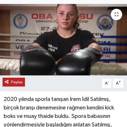
DÜNYA
EĞİTİM
TURİZM
RÖPORTAJ
VİDEO HABERLER
Paylaş
YAZARLAR
-
+
A
A
RESMİ İLAN
2020 yılında sporla tanışan İrem İdil Satılmış,
birçok branşı denemesine rağmen kendini kick
MAGAZİN
boks ve muay thaide buldu. Spora babasının
yönlendirmesiyle başladığını anlatan Satılmış,