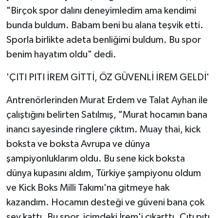
"Birçok spor dalını deneyimledim ama kendimi
bunda buldum. Babam beni bu alana teşvik etti.
Sporla birlikte adeta benliğimi buldum. Bu spor
benim hayatım oldu" dedi.
'ÇITI PITI İREM GİTTİ, ÖZ GÜVENLİ İREM GELDİ'
Antrenörlerinden Murat Erdem ve Talat Ayhan ile
çalıştığını belirten Satılmış, "Murat hocamın bana
inancı sayesinde ringlere çıktım. Muay thai, kick
boksta ve boksta Avrupa ve dünya
şampiyonluklarım oldu. Bu sene kick boksta
dünya kupasını aldım, Türkiye şampiyonu oldum
ve Kick Boks Milli Takımı'na gitmeye hak
kazandım. Hocamın desteği ve güveni bana çok
şey kattı. Bu spor, içimdeki İrem'i çıkarttı. Çıtı pıtı