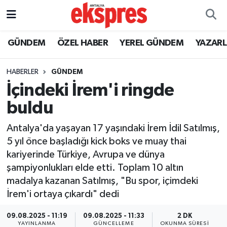
ÖZEL HABER
Nöbetçi Eczaneler
GÜNDEM
ÖZEL HABER
YEREL GÜNDEM
YAZAR
GÜNDEM
Hava Durumu
HABERLER
GÜNDEM
İçindeki İrem'i ringde
YEREL GÜNDEM
Trafik Durumu
buldu
EKONOMİ
Süper Lig Puan Durumu ve Fikstür
Antalya'da yaşayan 17 yaşındaki İrem İdil Satılmış,
5 yıl önce başladığı kick boks ve muay thai
KÜLTÜR - SANAT
Tüm Manşetler
kariyerinde Türkiye, Avrupa ve dünya
şampiyonlukları elde etti. Toplam 10 altın
SPOR
Son Dakika Haberleri
madalya kazanan Satılmış, "Bu spor, içimdeki
İrem'i ortaya çıkardı" dedi
SİYASET
Haber Arşivi
09.08.2025 - 11:19
09.08.2025 - 11:33
2 DK
SAĞLIK
YAYINLANMA
GÜNCELLEME
OKUNMA SÜRESI