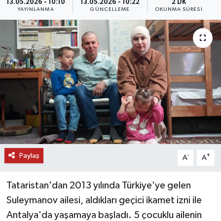
13.05.2026 - 10:10
13.05.2026 - 10:22
2 DK
YAYINLANMA
GÜNCELLEME
OKUNMA SÜRESI
DÜNYA
EĞİTİM
TURİZM
RÖPORTAJ
VİDEO HABERLER
YAZARLAR
Paylaş
-
+
A
A
RESMİ İLAN
Tataristan'dan 2013 yılında Türkiye'ye gelen
MAGAZİN
Suleymanov ailesi, aldıkları geçici ikamet izni ile
Antalya'da yaşamaya başladı. 5 çocuklu ailenin