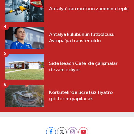
Antalya’dan motorin zammına tepki
4
Antalya kulübünün futbolcusu
Avrupa’ya transfer oldu
5
Side Beach Cafe'de çalışmalar
devam ediyor
6
Korkuteli'de ücretsiz tiyatro
gösterimi yapılacak