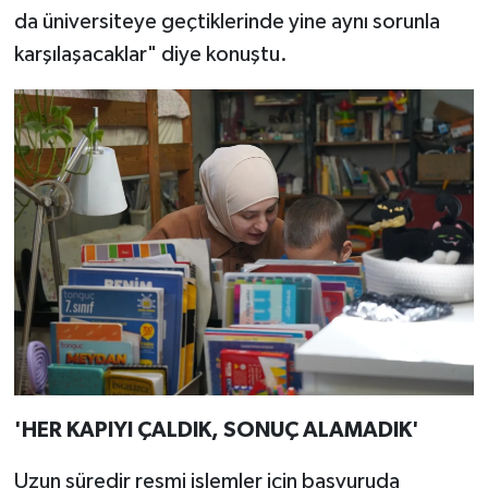
da üniversiteye geçtiklerinde yine aynı sorunla
karşılaşacaklar" diye konuştu.
'HER KAPIYI ÇALDIK, SONUÇ ALAMADIK'
Uzun süredir resmi işlemler için başvuruda