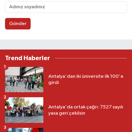
Gönder
Trend Haberler
1
Antalya'dan iki üniversite ilk 100'e
girdi
2
Antalya'da ortak çağrı: 7527 sayılı
yasa geri çekilsin
3