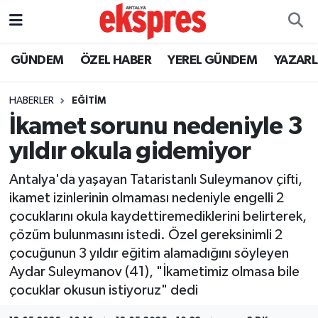
ÖZEL HABER
Nöbetçi Eczaneler
GÜNDEM
ÖZEL HABER
YEREL GÜNDEM
YAZAR
GÜNDEM
Hava Durumu
HABERLER
EĞİTİM
İkamet sorunu nedeniyle 3
YEREL GÜNDEM
Trafik Durumu
yıldır okula gidemiyor
EKONOMİ
Süper Lig Puan Durumu ve Fikstür
Antalya'da yaşayan Tataristanlı Suleymanov çifti,
ikamet izinlerinin olmaması nedeniyle engelli 2
KÜLTÜR - SANAT
Tüm Manşetler
çocuklarını okula kaydettiremediklerini belirterek,
çözüm bulunmasını istedi. Özel gereksinimli 2
SPOR
Son Dakika Haberleri
çocuğunun 3 yıldır eğitim alamadığını söyleyen
Aydar Suleymanov (41), "İkametimiz olmasa bile
SİYASET
Haber Arşivi
çocuklar okusun istiyoruz" dedi
SAĞLIK