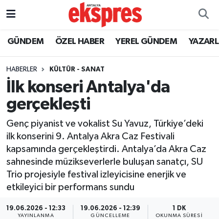
ÖZEL HABER
Nöbetçi Eczaneler
GÜNDEM
ÖZEL HABER
YEREL GÜNDEM
YAZAR
GÜNDEM
Hava Durumu
HABERLER
KÜLTÜR - SANAT
İlk konseri Antalya'da
YEREL GÜNDEM
Trafik Durumu
gerçekleşti
EKONOMİ
Süper Lig Puan Durumu ve Fikstür
Genç piyanist ve vokalist Su Yavuz, Türkiye’deki
ilk konserini 9. Antalya Akra Caz Festivali
KÜLTÜR - SANAT
Tüm Manşetler
kapsamında gerçekleştirdi. Antalya’da Akra Caz
sahnesinde müzikseverlerle buluşan sanatçı, SU
SPOR
Son Dakika Haberleri
Trio projesiyle festival izleyicisine enerjik ve
etkileyici bir performans sundu
SİYASET
Haber Arşivi
19.06.2026 - 12:33
19.06.2026 - 12:39
1 DK
SAĞLIK
YAYINLANMA
GÜNCELLEME
OKUNMA SÜRESI