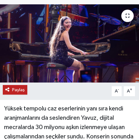
DÜNYA
EĞİTİM
TURİZM
RÖPORTAJ
VİDEO HABERLER
Paylaş
YAZARLAR
-
+
A
A
RESMİ İLAN
Yüksek tempolu caz eserlerinin yanı sıra kendi
aranjmanlarını da seslendiren Yavuz, dijital
MAGAZİN
mecralarda 30 milyonu aşkın izlenmeye ulaşan
çalışmalarından seçkiler sundu. Konserin sonunda