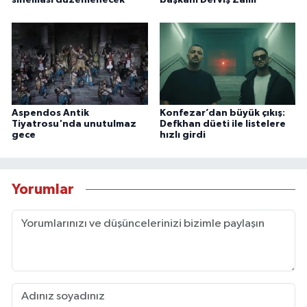
Aspendos Antik
Konfezar’dan büyük çıkış:
Tiyatrosu'nda unutulmaz
Defkhan düeti ile listelere
gece
hızlı girdi
Yorumlar