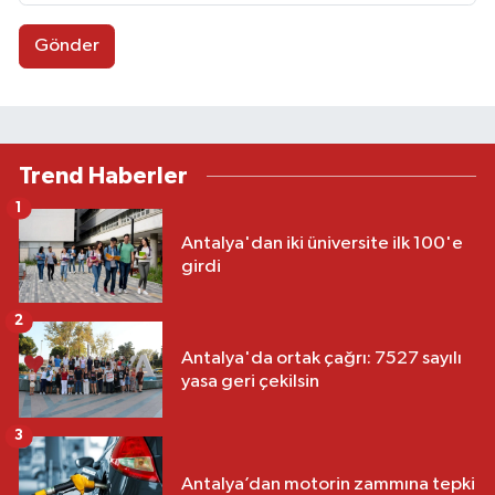
Gönder
Trend Haberler
1
Antalya'dan iki üniversite ilk 100'e
girdi
2
Antalya'da ortak çağrı: 7527 sayılı
yasa geri çekilsin
3
Antalya’dan motorin zammına tepki