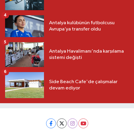
4
Antalya kulübünün futbolcusu
Avrupa’ya transfer oldu
5
Antalya Havalimanı'nda karşılama
sistemi değişti
6
Side Beach Cafe'de çalışmalar
devam ediyor