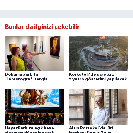
Bunlar da ilginizi çekebilir
Dokumapark'ta
Korkuteli'de ücretsiz
'Lerestograf' sergisi
tiyatro gösterimi yapılacak
HayatPark'ta açık hava
Altın Portakal'da jüri
sineması düzenlenecek
başkanı Derviş Zaim