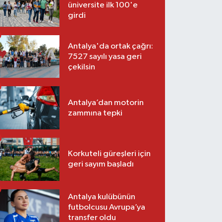
üniversite ilk 100'e
girdi
Antalya'da ortak çağrı:
7527 sayılı yasa geri
çekilsin
Antalya’dan motorin
zammına tepki
Korkuteli güreşleri için
geri sayım başladı
Antalya kulübünün
futbolcusu Avrupa’ya
transfer oldu