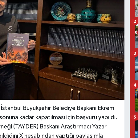
2
3
4
 İstanbul Büyükşehir Belediye Başkanı Ekrem
onuna kadar kapatılması için başvuru yapıldı.
5
neği (TAYDER) Başkanı Araştırmacı Yazar
ığını X hesabından yaptığı paylaşımla