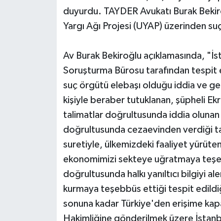
duyurdu. TAYDER Avukatı Burak Bekiro
Yargı Ağı Projesi (UYAP) üzerinden s
Av Burak Bekiroğlu açıklamasında, "İs
Soruşturma Bürosu tarafından tespit ed
suç örgütü elebaşı olduğu iddia ve ge
kişiyle beraber tutuklanan, şüpheli 
talimatlar doğrultusunda iddia olunan 
doğrultusunda cezaevinden verdiği tal
suretiyle, ülkemizdeki faaliyet yürüten
ekonomimizi sekteye uğratmaya teşebb
doğrultusunda halkı yanıltıcı bilgiyi a
kurmaya teşebbüs ettiği tespit edildi
sonuna kadar Türkiye'den erişime kapa
Hakimliğine gönderilmek üzere İstanb