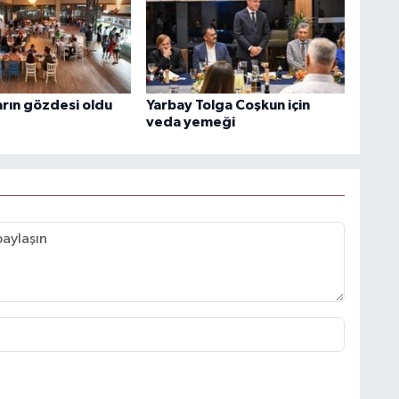
arın gözdesi oldu
Yarbay Tolga Coşkun için
veda yemeği