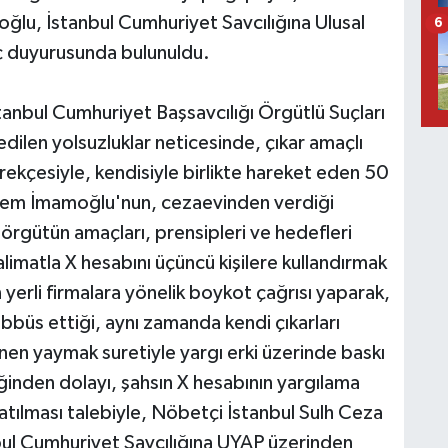
ğlu, İstanbul Cumhuriyet Savcılığına Ulusal
6
uç duyurusunda bulunuldu.
tanbul Cumhuriyet Başsavcılığı Örgütlü Suçları
ilen yolsuzluklar neticesinde, çıkar amaçlı
rekçesiyle, kendisiyle birlikte hareket eden 50
Ekrem İmamoğlu'nun, cezaevinden verdiği
örgütün amaçları, prensipleri ve hedefleri
imatla X hesabını üçüncü kişilere kullandırmak
 yerli firmalara yönelik boykot çağrısı yaparak,
üs ettiği, aynı zamanda kendi çıkarları
lenen yaymak suretiyle yargı erki üzerinde baskı
ğinden dolayı, şahsın X hesabının yargılama
tılması talebiyle, Nöbetçi İstanbul Sulh Ceza
ul Cumhuriyet Savcılığına UYAP üzerinden