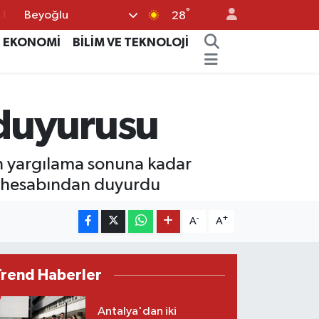
°
Beyoğlu
.1
28
18
EKONOMİ
BİLİM VE TEKNOLOJİ
32
38
duyurusu
0
14
 yargılama sonuna kadar
 X hesabından duyurdu
-
+
A
A
Trend Haberler
Antalya'dan iki