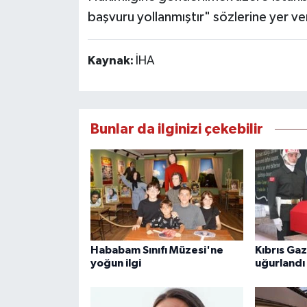
başvuru yollanmıştır" sözlerine yer ve
Kaynak:
İHA
Bunlar da ilginizi çekebilir
Hababam Sınıfı Müzesi'ne
Kıbrıs Gaz
yoğun ilgi
uğurlandı