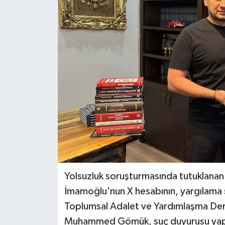
DÜNYA
EĞİTİM
TURİZM
RÖPORTAJ
VİDEO HABERLER
YAZARLAR
RESMİ İLAN
Yolsuzluk soruşturmasında tutuklanan
İmamoğlu'nun X hesabının, yargılama s
MAGAZİN
Toplumsal Adalet ve Yardımlaşma Der
Muhammed Gömük, suç duyurusu yapıld