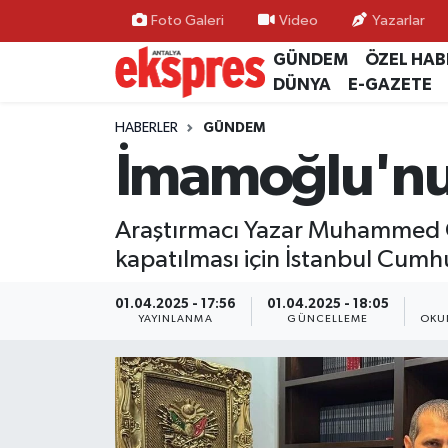
Foto Galeri
Video
Yazarlar
GÜNDEM
ÖZEL HAB
ÖZEL HABER
Nöbetçi Eczaneler
DÜNYA
E-GAZETE
GÜNDEM
Hava Durumu
HABERLER
GÜNDEM
İmamoğlu'nu
YEREL GÜNDEM
Trafik Durumu
Araştırmacı Yazar Muhammed 
EKONOMİ
Süper Lig Puan Durumu ve Fikstür
kapatılması için İstanbul Cumh
KÜLTÜR - SANAT
Tüm Manşetler
01.04.2025 - 17:56
01.04.2025 - 18:05
YAYINLANMA
GÜNCELLEME
OKU
SPOR
Son Dakika Haberleri
SİYASET
Haber Arşivi
SAĞLIK