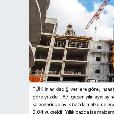
DÜNYA
EĞİTİM
TURİZM
RÖPORTAJ
VİDEO HABERLER
YAZARLAR
RESMİ İLAN
TÜİK'in açıkladığı verilere göre, İnşa
göre yüzde 1,87, geçen yılın aynı ayın
MAGAZİN
kalemlerinde aylık bazda malzeme ende
2,04 yükseldi. Yıllık bazda ise malzem