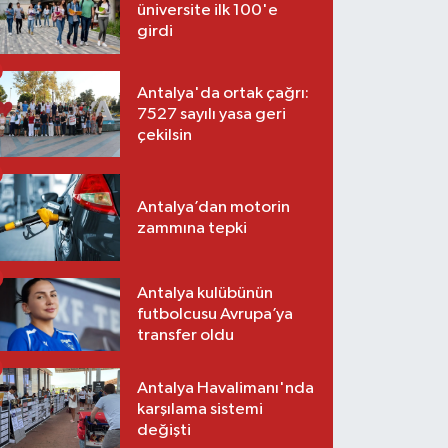
üniversite ilk 100'e
girdi
Antalya'da ortak çağrı:
7527 sayılı yasa geri
çekilsin
Antalya’dan motorin
zammına tepki
Antalya kulübünün
futbolcusu Avrupa’ya
transfer oldu
Antalya Havalimanı'nda
karşılama sistemi
değişti