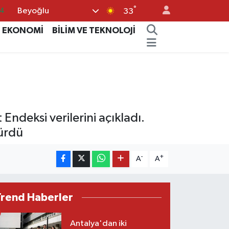
°
Beyoğlu
4
33
76
EKONOMİ
BİLİM VE TEKNOLOJİ
17
01
02
44
 Endeksi verilerini açıkladı.
dürdü
-
+
A
A
Trend Haberler
Antalya'dan iki