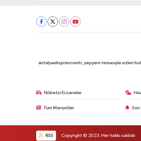
antalyaeksprescomtr, yepyeni temasıyla sizleri bulu
Nöbetçi Eczaneler
Ha
Tüm Manşetler
Son 
RSS
Copyright © 2023. Her hakkı saklıdır.