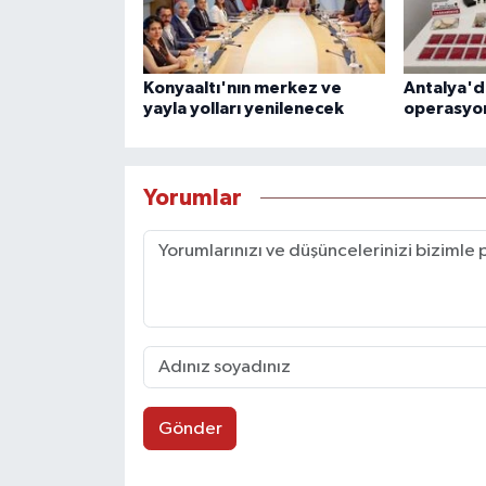
Konyaaltı'nın merkez ve
Antalya'd
yayla yolları yenilenecek
operasyo
Yorumlar
Gönder