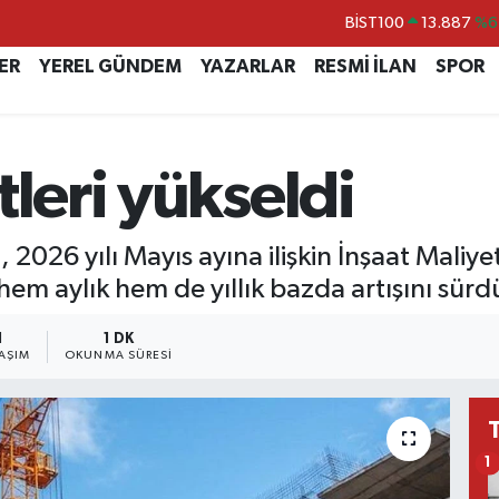
BİST100
13.887
%6
BITCOIN
64.360,53
%-0.
ER
YEREL GÜNDEM
YAZARLAR
RESMİ İLAN
SPOR
DOLAR
47,7069
%0.
EURO
55,0265
%0.
tleri yükseldi
STERLİN
64,1897
%0.
GRAM ALTIN
6574.81
%1.
 2026 yılı Mayıs ayına ilişkin İnşaat Maliyet
 hem aylık hem de yıllık bazda artışını sür
1
1 DK
AŞIM
OKUNMA SÜRESI
1