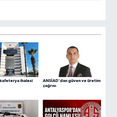
kafeterya ihalesi
ANSİAD'dan güven ve üretim
çağrısı