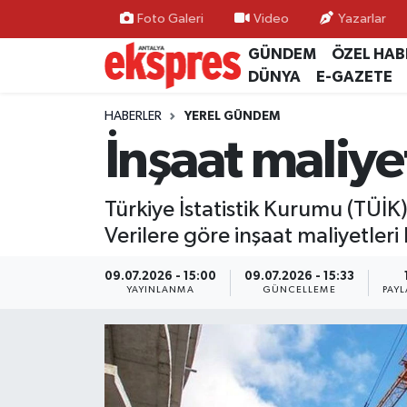
Foto Galeri
Video
Yazarlar
GÜNDEM
ÖZEL HAB
ÖZEL HABER
Nöbetçi Eczaneler
DÜNYA
E-GAZETE
GÜNDEM
Hava Durumu
HABERLER
YEREL GÜNDEM
İnşaat maliye
YEREL GÜNDEM
Trafik Durumu
Türkiye İstatistik Kurumu (TÜİK),
EKONOMİ
Süper Lig Puan Durumu ve Fikstür
Verilere göre inşaat maliyetleri
KÜLTÜR - SANAT
Tüm Manşetler
09.07.2026 - 15:00
09.07.2026 - 15:33
YAYINLANMA
GÜNCELLEME
PAYL
SPOR
Son Dakika Haberleri
SİYASET
Haber Arşivi
SAĞLIK