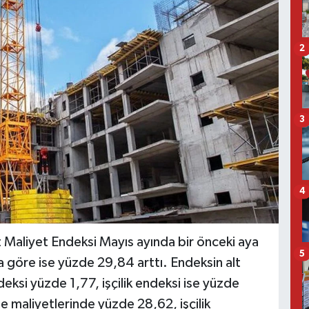
2
3
4
at Maliyet Endeksi Mayıs ayında bir önceki aya
5
a göre ise yüzde 29,84 arttı. Endeksin alt
ksi yüzde 1,77, işçilik endeksi ise yüzde
e maliyetlerinde yüzde 28,62, işçilik