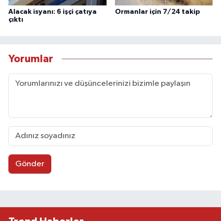
Alacak isyanı: 6 işçi çatıya
Ormanlar için 7/24 takip
çıktı
Yorumlar
Gönder