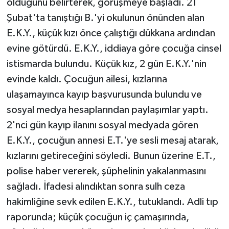
olduğunu belirterek, görüşmeye başladı. 21
Şubat'ta tanıştığı B.'yi okulunun önünden alan
E.K.Y., küçük kızı önce çalıştığı dükkana ardından
evine götürdü. E.K.Y., iddiaya göre çocuğa cinsel
istismarda bulundu. Küçük kız, 2 gün E.K.Y.'nin
evinde kaldı. Çocuğun ailesi, kızlarına
ulaşamayınca kayıp başvurusunda bulundu ve
sosyal medya hesaplarından paylaşımlar yaptı.
2'nci gün kayıp ilanını sosyal medyada gören
E.K.Y., çocuğun annesi E.T.'ye sesli mesaj atarak,
kızlarını getireceğini söyledi. Bunun üzerine E.T.,
polise haber vererek, şüphelinin yakalanmasını
sağladı. İfadesi alındıktan sonra sulh ceza
hakimliğine sevk edilen E.K.Y., tutuklandı. Adli tıp
raporunda; küçük çocuğun iç çamaşırında,