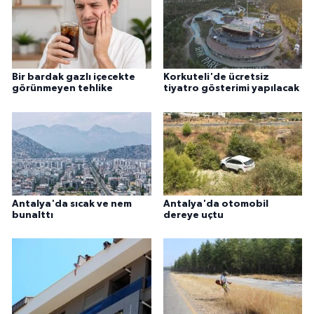
Bir bardak gazlı içecekte
Korkuteli'de ücretsiz
görünmeyen tehlike
tiyatro gösterimi yapılacak
Antalya'da sıcak ve nem
Antalya'da otomobil
bunalttı
dereye uçtu