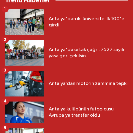
Trend Haberler
1
Antalya'dan iki üniversite ilk 100'e
girdi
2
Antalya'da ortak çağrı: 7527 sayılı
yasa geri çekilsin
3
Antalya’dan motorin zammına tepki
4
Antalya kulübünün futbolcusu
Avrupa’ya transfer oldu
5