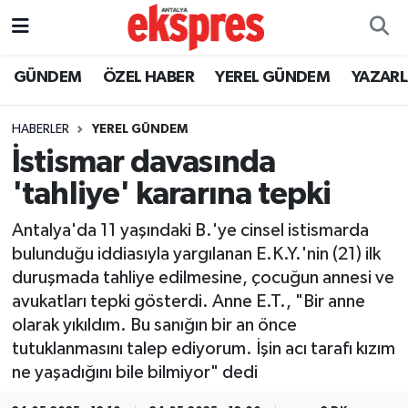
ÖZEL HABER
Nöbetçi Eczaneler
GÜNDEM
ÖZEL HABER
YEREL GÜNDEM
YAZAR
GÜNDEM
Hava Durumu
HABERLER
YEREL GÜNDEM
İstismar davasında
YEREL GÜNDEM
Trafik Durumu
'tahliye' kararına tepki
EKONOMİ
Süper Lig Puan Durumu ve Fikstür
Antalya'da 11 yaşındaki B.'ye cinsel istismarda
bulunduğu iddiasıyla yargılanan E.K.Y.'nin (21) ilk
KÜLTÜR - SANAT
Tüm Manşetler
duruşmada tahliye edilmesine, çocuğun annesi ve
avukatları tepki gösterdi. Anne E.T., "Bir anne
SPOR
Son Dakika Haberleri
olarak yıkıldım. Bu sanığın bir an önce
tutuklanmasını talep ediyorum. İşin acı tarafı kızım
SİYASET
Haber Arşivi
ne yaşadığını bile bilmiyor" dedi
SAĞLIK