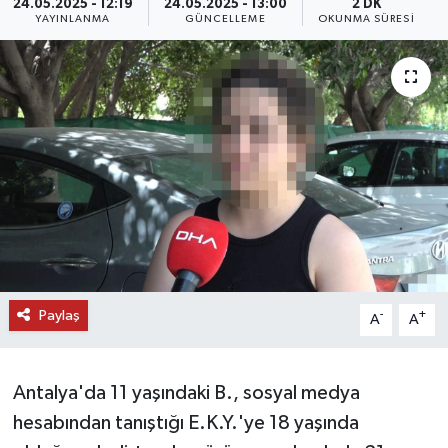
24.05.2025 - 12:19
24.05.2025 - 13:00
2 DK
YAYINLANMA
GÜNCELLEME
OKUNMA SÜRESI
DÜNYA
EĞİTİM
TURİZM
RÖPORTAJ
VİDEO HABERLER
YAZARLAR
Paylaş
-
+
A
A
RESMİ İLAN
Antalya'da 11 yaşındaki B., sosyal medya
MAGAZİN
hesabından tanıştığı E.K.Y.'ye 18 yaşında