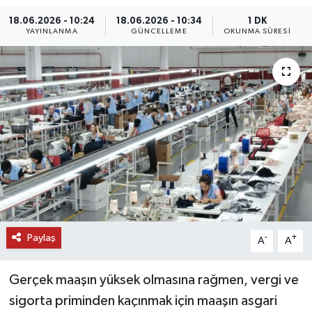
18.06.2026 - 10:24
18.06.2026 - 10:34
1 DK
DÜNYA
YAYINLANMA
GÜNCELLEME
OKUNMA SÜRESI
EĞİTİM
TURİZM
RÖPORTAJ
VİDEO HABERLER
YAZARLAR
RESMİ İLAN
Paylaş
-
+
A
A
MAGAZİN
Gerçek maaşın yüksek olmasına rağmen, vergi ve
sigorta priminden kaçınmak için maaşın asgari