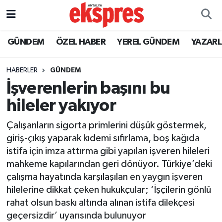
ÖZEL HABER
Nöbetçi Eczaneler
GÜNDEM
ÖZEL HABER
YEREL GÜNDEM
YAZAR
GÜNDEM
Hava Durumu
HABERLER
GÜNDEM
İşverenlerin başını bu
YEREL GÜNDEM
Trafik Durumu
hileler yakıyor
EKONOMİ
Süper Lig Puan Durumu ve Fikstür
Çalışanların sigorta primlerini düşük göstermek,
giriş-çıkış yaparak kıdemi sıfırlama, boş kağıda
KÜLTÜR - SANAT
Tüm Manşetler
istifa için imza attırma gibi yapılan işveren hileleri
mahkeme kapılarından geri dönüyor. Türkiye’deki
SPOR
Son Dakika Haberleri
çalışma hayatında karşılaşılan en yaygın işveren
hilelerine dikkat çeken hukukçular; ‘İşçilerin gönlü
SİYASET
Haber Arşivi
rahat olsun baskı altında alınan istifa dilekçesi
SAĞLIK
geçersizdir’ uyarısında bulunuyor