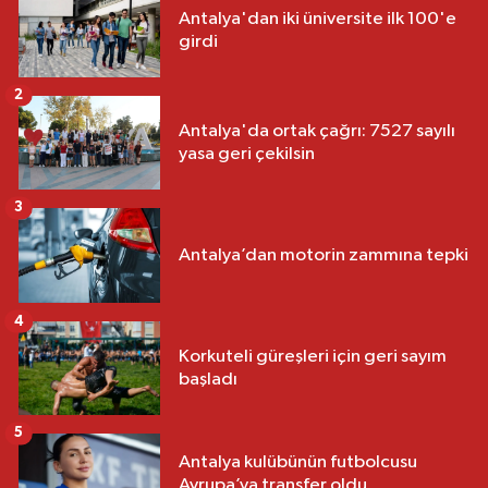
Antalya'dan iki üniversite ilk 100'e
girdi
2
Antalya'da ortak çağrı: 7527 sayılı
yasa geri çekilsin
3
Antalya’dan motorin zammına tepki
4
Korkuteli güreşleri için geri sayım
başladı
5
Antalya kulübünün futbolcusu
Avrupa’ya transfer oldu