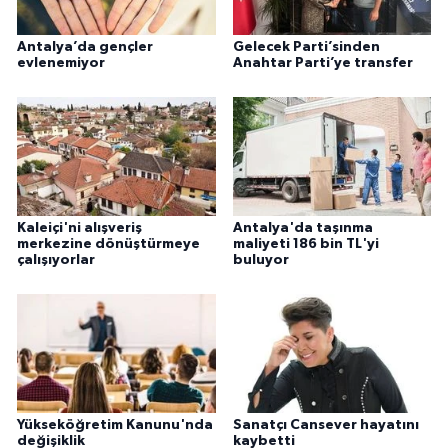
Antalya’da gençler
Gelecek Parti’sinden
evlenemiyor
Anahtar Parti’ye transfer
Kaleiçi'ni alışveriş
Antalya'da taşınma
merkezine dönüştürmeye
maliyeti 186 bin TL'yi
çalışıyorlar
buluyor
Yükseköğretim Kanunu'nda
Sanatçı Cansever hayatını
değişiklik
kaybetti