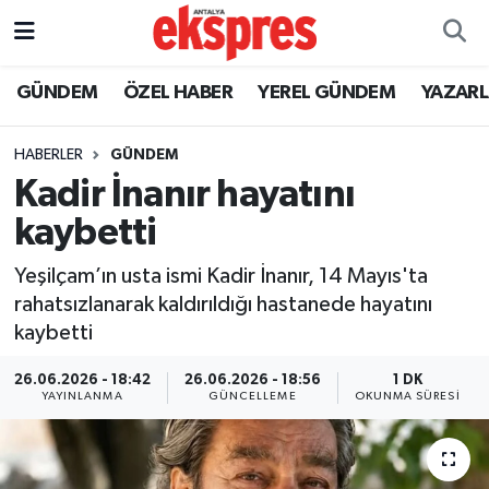
ÖZEL HABER
Nöbetçi Eczaneler
GÜNDEM
ÖZEL HABER
YEREL GÜNDEM
YAZAR
GÜNDEM
Hava Durumu
HABERLER
GÜNDEM
Kadir İnanır hayatını
YEREL GÜNDEM
Trafik Durumu
kaybetti
EKONOMİ
Süper Lig Puan Durumu ve Fikstür
Yeşilçam’ın usta ismi Kadir İnanır, 14 Mayıs'ta
rahatsızlanarak kaldırıldığı hastanede hayatını
KÜLTÜR - SANAT
Tüm Manşetler
kaybetti
SPOR
Son Dakika Haberleri
26.06.2026 - 18:42
26.06.2026 - 18:56
1 DK
YAYINLANMA
GÜNCELLEME
OKUNMA SÜRESI
SİYASET
Haber Arşivi
SAĞLIK