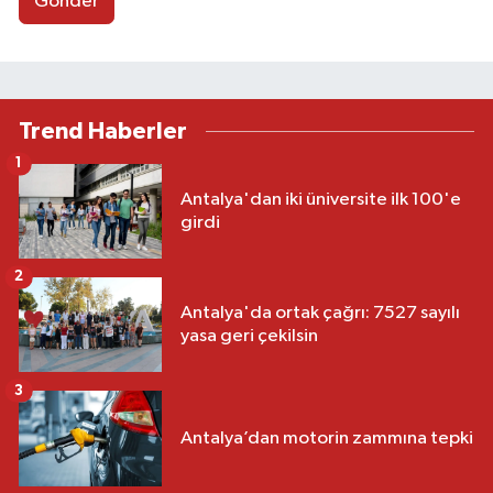
Gönder
Trend Haberler
1
Antalya'dan iki üniversite ilk 100'e
girdi
2
Antalya'da ortak çağrı: 7527 sayılı
yasa geri çekilsin
3
Antalya’dan motorin zammına tepki