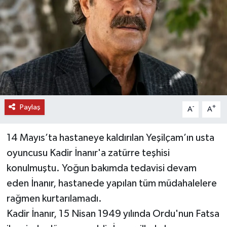
DÜNYA
EĞİTİM
TURİZM
RÖPORTAJ
Paylaş
-
+
A
A
VİDEO HABERLER
14 Mayıs’ta hastaneye kaldırılan Yeşilçam’ın usta
YAZARLAR
oyuncusu Kadir İnanır'a zatürre teşhisi
konulmuştu. Yoğun bakımda tedavisi devam
RESMİ İLAN
eden İnanır, hastanede yapılan tüm müdahalelere
rağmen kurtarılamadı.
MAGAZİN
Kadir İnanır, 15 Nisan 1949 yılında Ordu'nun Fatsa