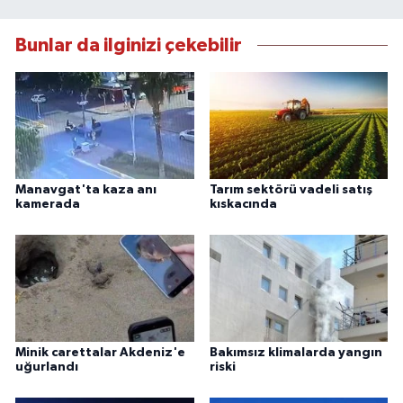
Bunlar da ilginizi çekebilir
Manavgat'ta kaza anı
Tarım sektörü vadeli satış
kamerada
kıskacında
Minik carettalar Akdeniz'e
Bakımsız klimalarda yangın
uğurlandı
riski