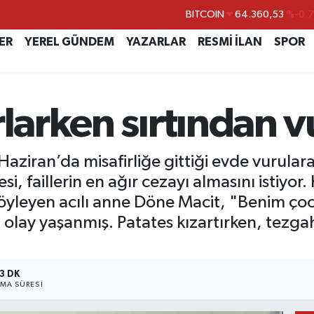
DOLAR
47,7069
%0.
ER
YEREL GÜNDEM
YAZARLAR
RESMİ İLAN
SPOR
EURO
55,0265
%0.
STERLİN
64,1897
%0.
GRAM ALTIN
6574.81
%1.
rlarken sırtından 
BİST100
13.887
%6
 Haziran’da misafirliğe gittiği evde vurula
, faillerin en ağır cezayı almasını istiyor. 
öyleyen acılı anne Döne Macit, "Benim ço
n olay yaşanmış. Patates kızartırken, tezg
3 DK
MA SÜRESI