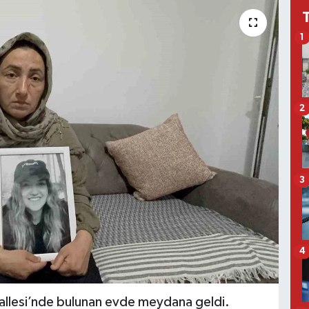
1
2
3
4
allesi’nde bulunan evde meydana geldi.