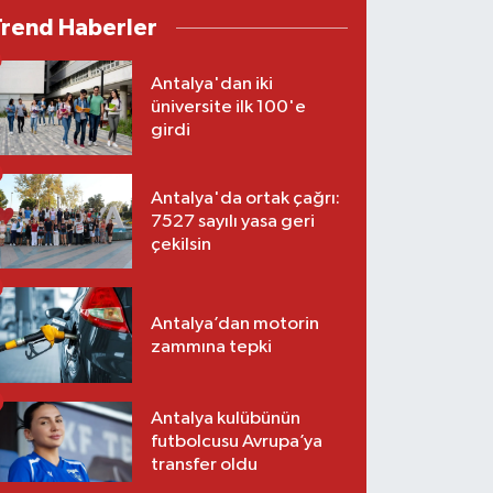
Trend Haberler
Antalya'dan iki
üniversite ilk 100'e
girdi
Antalya'da ortak çağrı:
7527 sayılı yasa geri
çekilsin
Antalya’dan motorin
zammına tepki
Antalya kulübünün
futbolcusu Avrupa’ya
transfer oldu