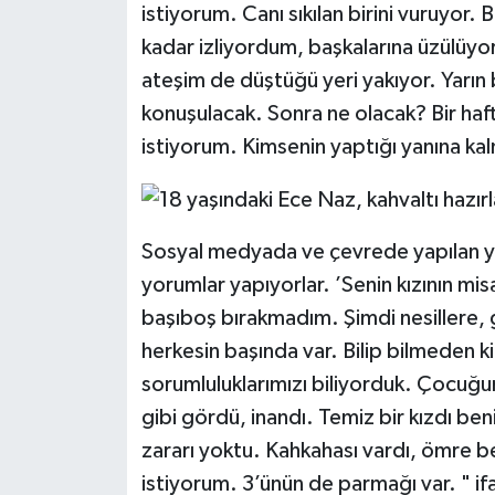
istiyorum. Canı sıkılan birini vuruyor.
kadar izliyordum, başkalarına üzülüy
ateşim de düştüğü yeri yakıyor. Yarın 
konuşulacak. Sonra ne olacak? Bir haf
istiyorum. Kimsenin yaptığı yanına ka
Sosyal medyada ve çevrede yapılan yor
yorumlar yapıyorlar. ’Senin kızının misa
başıboş bırakmadım. Şimdi nesillere, 
herkesin başında var. Bilip bilmeden 
sorumluluklarımızı biliyorduk. Çocuğ
gibi gördü, inandı. Temiz bir kızdı ben
zararı yoktu. Kahkahası vardı, ömre be
istiyorum. 3’ünün de parmağı var. " ifa