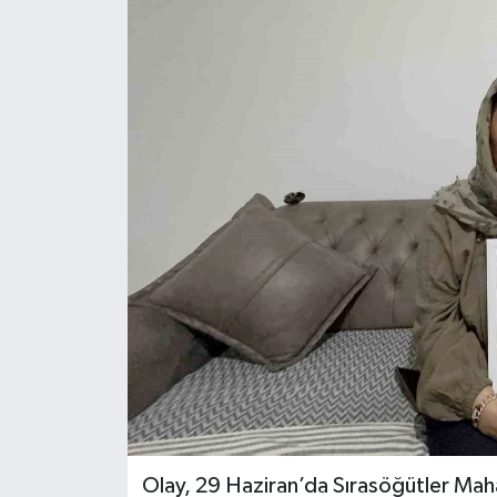
DÜNYA
EĞİTİM
TURİZM
RÖPORTAJ
VİDEO HABERLER
YAZARLAR
RESMİ İLAN
MAGAZİN
Olay, 29 Haziran’da Sırasöğütler Mah