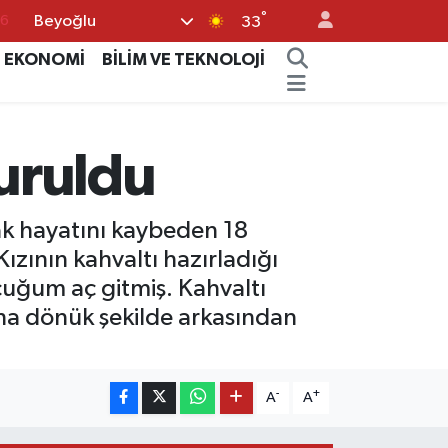
°
Beyoğlu
33
17
EKONOMİ
BİLİM VE TEKNOLOJİ
01
02
44
vuruldu
4
rak hayatını kaybeden 18
Kızının kahvaltı hazırladığı
cuğum aç gitmiş. Kahvaltı
aha dönük şekilde arkasından
-
+
A
A