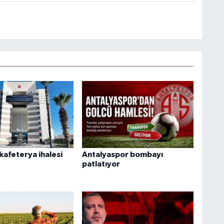
kafeterya ihalesi
Antalyaspor bombayı
patlatıyor