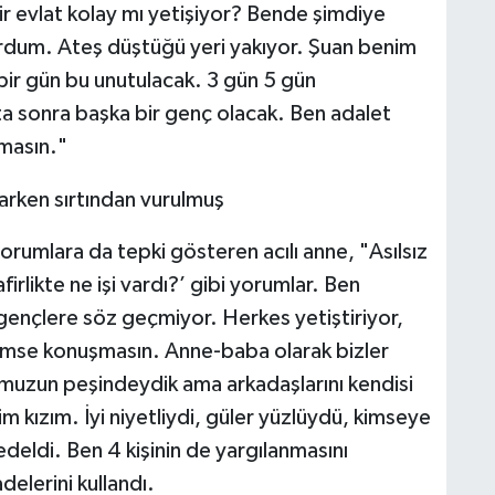
 Bir evlat kolay mı yetişiyor? Bende şimdiye
ordum. Ateş düştüğü yeri yakıyor. Şuan benim
bir gün bu unutulacak. 3 gün 5 gün
ta sonra başka bir genç olacak. Ben adalet
lmasın."
umlara da tepki gösteren acılı anne, "Asılsız
firlikte ne işi vardı?’ gibi yorumlar. Ben
gençlere söz geçmiyor. Herkes yetiştiriyor,
kimse konuşmasın. Anne-baba olarak bizler
umuzun peşindeydik ama arkadaşlarını kendisi
im kızım. İyi niyetliydi, güler yüzlüydü, kimseye
deldi. Ben 4 kişinin de yargılanmasını
delerini kullandı.