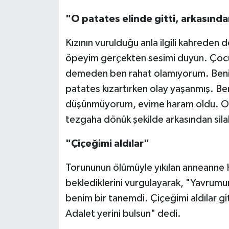
"O patates elinde gitti, arkasında
Kızının vurulduğu anla ilgili kahreden 
öpeyim gerçekten sesimi duyun. Çoc
demeden ben rahat olamıyorum. Benim
patates kızartırken olay yaşanmış. B
düşünmüyorum, evime haram oldu. O pa
tezgaha dönük şekilde arkasından sila
"Çiçeğimi aldılar"
Torununun ölümüyle yıkılan anneanne H
beklediklerini vurgulayarak, "Yavrum
benim bir tanemdi. Çiçeğimi aldılar git
Adalet yerini bulsun" dedi.