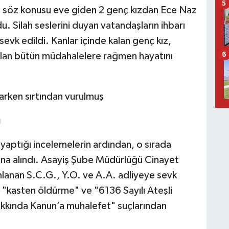
5
la söz konusu eve giden 2 genç kızdan Ece Naz
du. Silah seslerini duyan vatandaşların ihbarı
sevk edildi. Kanlar içinde kalan genç kız,
ılan bütün müdahalelere rağmen hayatını
6
ı
 yaptığı incelemelerin ardından, o sırada
ltına alındı. Asayiş Şube Müdürlüğü Cinayet
mlanan S.C.G., Y.O. ve A.A. adliyeye sevk
 "kasten öldürme" ve "6136 Sayılı Ateşli
 Hakkında Kanun’a muhalefet" suçlarından