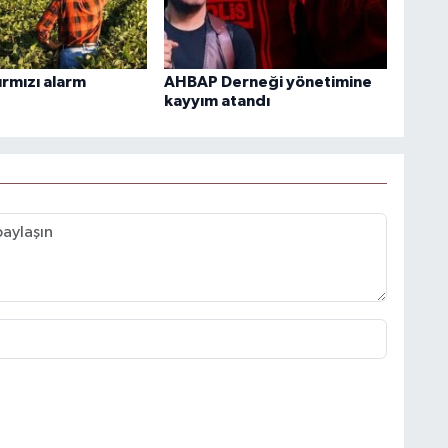
ırmızı alarm
AHBAP Derneği yönetimine
kayyım atandı