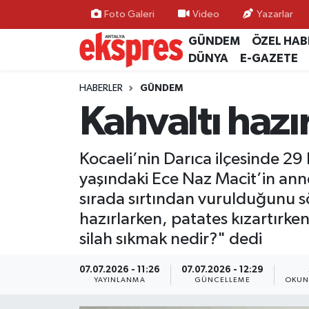
Foto Galeri
Video
Yazarlar
GÜNDEM
ÖZEL HAB
ÖZEL HABER
Nöbetçi Eczaneler
DÜNYA
E-GAZETE
GÜNDEM
Hava Durumu
HABERLER
GÜNDEM
Kahvaltı hazı
YEREL GÜNDEM
Trafik Durumu
Kocaeli’nin Darıca ilçesinde 29
EKONOMİ
Süper Lig Puan Durumu ve Fikstür
yaşındaki Ece Naz Macit’in annesi
KÜLTÜR - SANAT
Tüm Manşetler
sırada sırtından vurulduğunu s
hazırlarken, patates kızartırke
SPOR
Son Dakika Haberleri
silah sıkmak nedir?" dedi
SİYASET
Haber Arşivi
07.07.2026 - 11:26
07.07.2026 - 12:29
YAYINLANMA
GÜNCELLEME
OKUN
SAĞLIK