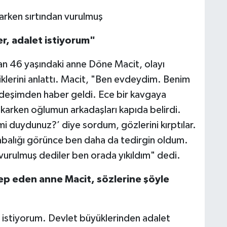
r, adalet istiyorum"
yan 46 yaşındaki anne Döne Macit, olayı
iklerini anlattı. Macit, "Ben evdeydim. Benim
ardeşimden haber geldi. Ece bir kavgaya
karken oğlumun arkadaşları kapıda belirdi.
y mi duydunuz?’ diye sordum, gözlerini kırptılar.
labalığı görünce ben daha da tedirgin oldum.
vurulmuş dediler ben orada yıkıldım" dedi.
alep eden anne Macit, sözlerine şöyle
istiyorum. Devlet büyüklerinden adalet