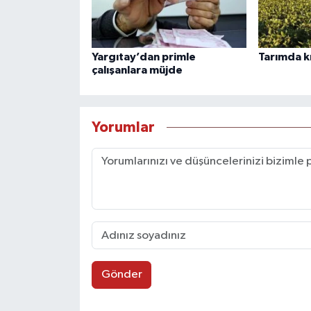
Yargıtay’dan primle
Tarımda k
çalışanlara müjde
Yorumlar
Gönder