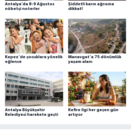
Antalya’da 8-9 Ağustos
Şiddetli karın ağrısına
nöbetçi noterler
dikkat!
Kepez'de çocuklara yönelik
Manavgat'a 75 dönümlük
eğlence
yaşam alanı
Antalya Büyükşehir
Kefire ilgi her geçen gün
Belediyesi harekete geçti
artıyor