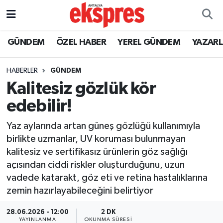
ÖZEL HABER
Nöbetçi Eczaneler
GÜNDEM
ÖZEL HABER
YEREL GÜNDEM
YAZAR
GÜNDEM
Hava Durumu
HABERLER
GÜNDEM
Kalitesiz gözlük kör
YEREL GÜNDEM
Trafik Durumu
edebilir!
EKONOMİ
Süper Lig Puan Durumu ve Fikstür
Yaz aylarında artan güneş gözlüğü kullanımıyla
birlikte uzmanlar, UV koruması bulunmayan
KÜLTÜR - SANAT
Tüm Manşetler
kalitesiz ve sertifikasız ürünlerin göz sağlığı
açısından ciddi riskler oluşturduğunu, uzun
SPOR
Son Dakika Haberleri
vadede katarakt, göz eti ve retina hastalıklarına
zemin hazırlayabileceğini belirtiyor
SİYASET
Haber Arşivi
28.06.2026 - 12:00
2 DK
SAĞLIK
YAYINLANMA
OKUNMA SÜRESI