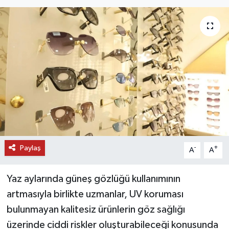
DÜNYA
EĞİTİM
TURİZM
RÖPORTAJ
VİDEO HABERLER
Paylaş
YAZARLAR
-
+
A
A
RESMİ İLAN
Yaz aylarında güneş gözlüğü kullanımının
artmasıyla birlikte uzmanlar, UV koruması
MAGAZİN
bulunmayan kalitesiz ürünlerin göz sağlığı
üzerinde ciddi riskler oluşturabileceği konusunda