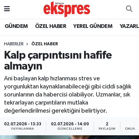
ÖZEL HABER
Nöbetçi Eczaneler
GÜNDEM
ÖZEL HABER
YEREL GÜNDEM
YAZAR
GÜNDEM
Hava Durumu
HABERLER
ÖZEL HABER
Kalp çarpıntısını hafife
YEREL GÜNDEM
Trafik Durumu
almayın
EKONOMİ
Süper Lig Puan Durumu ve Fikstür
Ani başlayan kalp hızlanması stres ve
yorgunluktan kaynaklanabileceği gibi ciddi sağlık
KÜLTÜR - SANAT
Tüm Manşetler
sorunlarının da habercisi olabiliyor. Uzmanlar, sık
tekrarlayan çarpıntıların mutlaka
SPOR
Son Dakika Haberleri
değerlendirilmesi gerektiğini belirtiyor.
SİYASET
Haber Arşivi
02.07.2026 - 13:33
02.07.2026 - 14:00
2
3
YAYINLANMA
GÜNCELLEME
PAYLAŞIM
OKUNMA
SAĞLIK