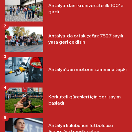
Antalya'dan iki üniversite ilk 100'e
girdi
2
Antalya'da ortak çağrı: 7527 sayılı
yasa geri çekilsin
3
Antalya’dan motorin zammına tepki
4
Korkuteli güreşleri için geri sayım
başladı
5
Antalya kulübünün futbolcusu
Avrupa’ya transfer oldu