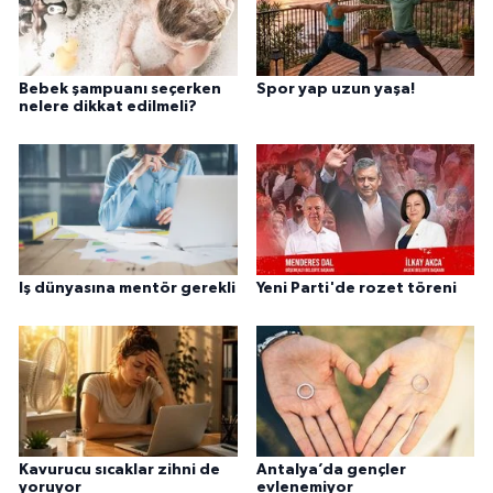
Bebek şampuanı seçerken
Spor yap uzun yaşa!
nelere dikkat edilmeli?
Iş dünyasına mentör gerekli
Yeni Parti'de rozet töreni
Kavurucu sıcaklar zihni de
Antalya’da gençler
yoruyor
evlenemiyor