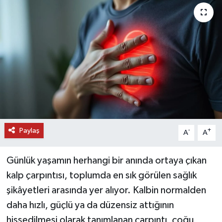
DÜNYA
EĞİTİM
TURİZM
RÖPORTAJ
VİDEO HABERLER
Paylaş
-
+
A
A
YAZARLAR
Günlük yaşamın herhangi bir anında ortaya çıkan
RESMİ İLAN
kalp çarpıntısı, toplumda en sık görülen sağlık
şikâyetleri arasında yer alıyor. Kalbin normalden
MAGAZİN
daha hızlı, güçlü ya da düzensiz attığının
hissedilmesi olarak tanımlanan çarpıntı, çoğu