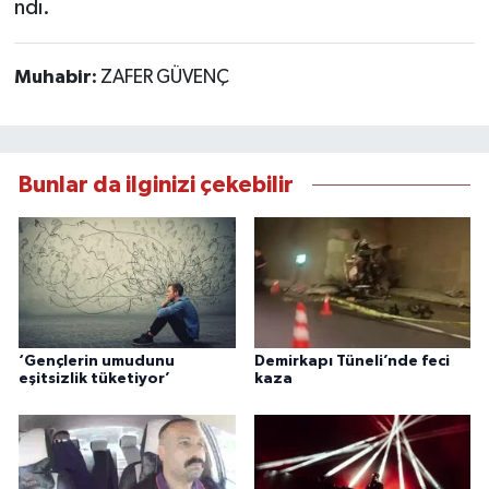
ndı.
Muhabir:
ZAFER GÜVENÇ
Bunlar da ilginizi çekebilir
‘Gençlerin umudunu
Demirkapı Tüneli’nde feci
eşitsizlik tüketiyor’
kaza