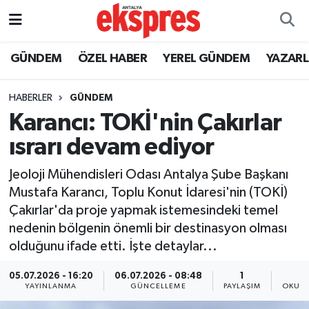
ÖZEL HABER
Nöbetçi Eczaneler
GÜNDEM
ÖZEL HABER
YEREL GÜNDEM
YAZAR
GÜNDEM
Hava Durumu
HABERLER
GÜNDEM
Karancı: TOKİ'nin Çakırlar
YEREL GÜNDEM
Trafik Durumu
ısrarı devam ediyor
EKONOMİ
Süper Lig Puan Durumu ve Fikstür
Jeoloji Mühendisleri Odası Antalya Şube Başkanı
Mustafa Karancı, Toplu Konut İdaresi'nin (TOKİ)
KÜLTÜR - SANAT
Tüm Manşetler
Çakırlar'da proje yapmak istemesindeki temel
nedenin bölgenin önemli bir destinasyon olması
SPOR
Son Dakika Haberleri
olduğunu ifade etti. İşte detaylar...
SİYASET
Haber Arşivi
05.07.2026 - 16:20
06.07.2026 - 08:48
1
YAYINLANMA
GÜNCELLEME
PAYLAŞIM
OKUNM
SAĞLIK