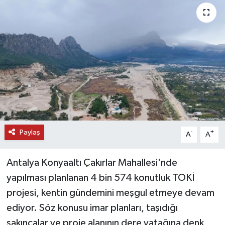
DÜNYA
EĞİTİM
TURİZM
RÖPORTAJ
VİDEO HABERLER
Paylaş
-
+
A
A
YAZARLAR
Antalya Konyaaltı Çakırlar Mahallesi'nde
RESMİ İLAN
yapılması planlanan 4 bin 574 konutluk TOKİ
projesi, kentin gündemini meşgul etmeye devam
MAGAZİN
ediyor. Söz konusu imar planları, taşıdığı
sakıncalar ve proje alanının dere yatağına denk