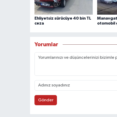
Ehliyetsiz sürücüye 40 bin TL
Manavgat'
ceza
otomobil ç
Yorumlar
Gönder