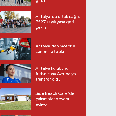
girdi
Antalya'da ortak çağrı:
7527 sayılı yasa geri
çekilsin
Antalya’dan motorin
zammına tepki
Antalya kulübünün
futbolcusu Avrupa’ya
transfer oldu
Side Beach Cafe'de
çalışmalar devam
ediyor