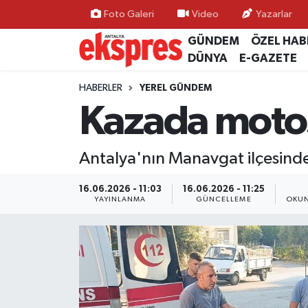
Foto Galeri
Video
Yazarlar
GÜNDEM
ÖZEL HAB
ÖZEL HABER
Nöbetçi Eczaneler
DÜNYA
E-GAZETE
GÜNDEM
Hava Durumu
HABERLER
YEREL GÜNDEM
Kazada motos
YEREL GÜNDEM
Trafik Durumu
Antalya'nın Manavgat ilçesinde
EKONOMİ
Süper Lig Puan Durumu ve Fikstür
16.06.2026 - 11:03
16.06.2026 - 11:25
KÜLTÜR - SANAT
Tüm Manşetler
YAYINLANMA
GÜNCELLEME
OKUN
SPOR
Son Dakika Haberleri
SİYASET
Haber Arşivi
SAĞLIK