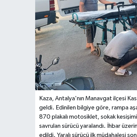
DÜNYA
EĞİTİM
TURİZM
RÖPORTAJ
VİDEO HABERLER
YAZARLAR
Kaza, Antalya'nın Manavgat ilçesi Ka
RESMİ İLAN
geldi. Edinilen bilgiye göre, rampa a
870 plakalı motosiklet, sokak kesişim
MAGAZİN
savrulan sürücü yaralandı. İhbar üzerin
edildi. Yaralı sürücü ilk müdahalesi so