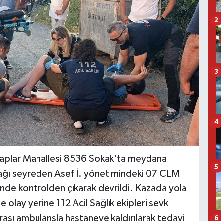
2
3
4
saplar Mahallesi 8536 Sokak'ta meydana
5
şağı seyreden Asef İ. yönetimindeki 07 CLM
inde kontrolden çıkarak devrildi. Kazada yola
e olay yerine 112 Acil Sağlık ekipleri sevk
nrası ambulansla hastaneye kaldırılarak tedavi
6