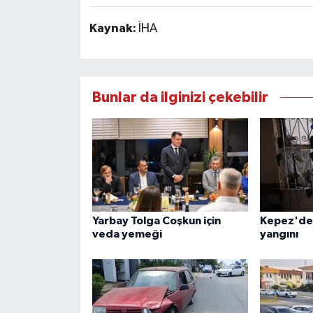
Kaynak:
İHA
Bunlar da ilginizi çekebilir
Yarbay Tolga Coşkun için
Kepez'de
veda yemeği
yangını