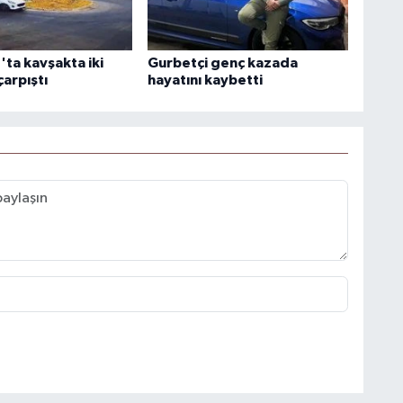
ta kavşakta iki
Gurbetçi genç kazada
arpıştı
hayatını kaybetti