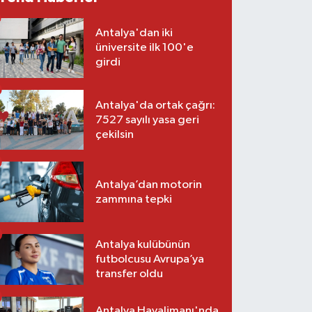
Antalya'dan iki
üniversite ilk 100'e
girdi
Antalya'da ortak çağrı:
7527 sayılı yasa geri
çekilsin
Antalya’dan motorin
zammına tepki
Antalya kulübünün
futbolcusu Avrupa’ya
transfer oldu
Antalya Havalimanı'nda