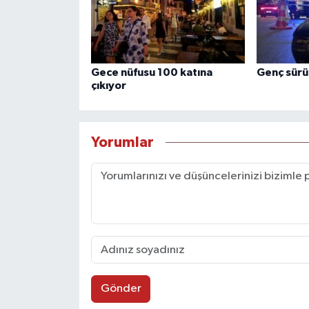
Gece nüfusu 100 katına
Genç sürü
çıkıyor
Yorumlar
Gönder