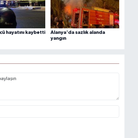
cü hayatını kaybetti
Alanya'da sazlık alanda
yangın