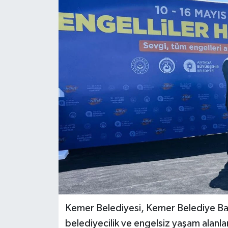
DÜNYA
EĞİTİM
TURİZM
RÖPORTAJ
VİDEO HABERLER
YAZARLAR
RESMİ İLAN
MAGAZİN
Kemer Belediyesi, Kemer Belediye Ba
belediyecilik ve engelsiz yaşam alanlar