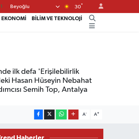
11
°
Beyoğlu
30
8
EKONOMİ
BİLİM VE TEKNOLOJİ
2
8
3
4
e ilk defa 'Erişilebilirlik
'deki Hasan Hüseyin Nebahat
rdımcısı Semih Top, Antalya
-
+
A
A
Trend Haberler