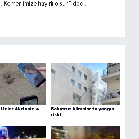
k. Kemer'imize hayırlı olsun" dedi.
ettalar Akdeniz'e
Bakımsız klimalarda yangın
riski