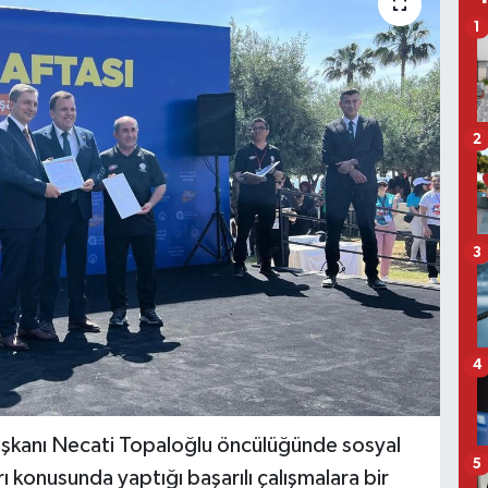
1
2
3
4
şkanı Necati Topaloğlu öncülüğünde sosyal
5
ı konusunda yaptığı başarılı çalışmalara bir