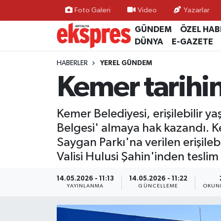
Foto Galeri
Video
Yazarlar
GÜNDEM
ÖZEL HAB
ÖZEL HABER
Nöbetçi Eczaneler
DÜNYA
E-GAZETE
GÜNDEM
Hava Durumu
HABERLER
YEREL GÜNDEM
Kemer tarihin
YEREL GÜNDEM
Trafik Durumu
Kemer Belediyesi, erişilebilir yaş
EKONOMİ
Süper Lig Puan Durumu ve Fikstür
Belgesi' almaya hak kazandı. K
KÜLTÜR - SANAT
Tüm Manşetler
Saygan Parkı'na verilen erişile
Valisi Hulusi Şahin'inden teslim 
SPOR
Son Dakika Haberleri
14.05.2026 - 11:13
14.05.2026 - 11:22
YAYINLANMA
GÜNCELLEME
OKUNM
SİYASET
Haber Arşivi
SAĞLIK