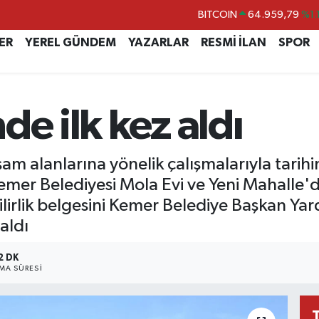
BITCOIN
64.959,79
%1.
DOLAR
47,7436
%0.1
ER
YEREL GÜNDEM
YAZARLAR
RESMİ İLAN
SPOR
EURO
55,2510
%0.3
STERLİN
64,4811
%0.3
GRAM ALTIN
6660.55
%0.0
de ilk kez aldı
BİST100
13.779
%-1
am alanlarına yönelik çalışmalarıyla tarihind
emer Belediyesi Mola Evi ve Yeni Mahalle
bilirlik belgesini Kemer Belediye Başkan Ya
aldı
2 DK
A SÜRESI