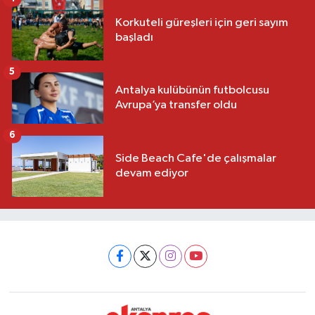
Korkuteli güreşleri için geri sayım
başladı
5
Antalya kulübünün futbolcusu
Avrupa’ya transfer oldu
6
Side Beach Cafe'de çalışmalar
devam ediyor