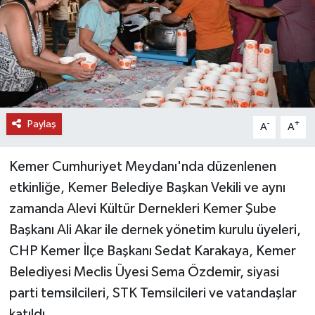
DÜNYA
EĞİTİM
TURİZM
Paylaş
-
+
A
A
RÖPORTAJ
Kemer Cumhuriyet Meydanı'nda düzenlenen
VİDEO HABERLER
etkinliğe, Kemer Belediye Başkan Vekili ve aynı
YAZARLAR
zamanda Alevi Kültür Dernekleri Kemer Şube
Başkanı Ali Akar ile dernek yönetim kurulu üyeleri,
RESMİ İLAN
CHP Kemer İlçe Başkanı Sedat Karakaya, Kemer
Belediyesi Meclis Üyesi Sema Özdemir, siyasi
MAGAZİN
parti temsilcileri, STK Temsilcileri ve vatandaşlar
katıldı.