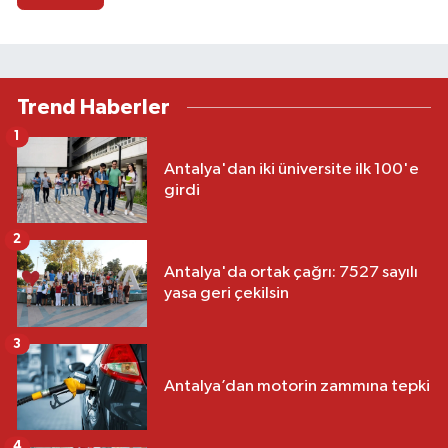
Trend Haberler
1
Antalya'dan iki üniversite ilk 100'e
girdi
2
Antalya'da ortak çağrı: 7527 sayılı
yasa geri çekilsin
3
Antalya’dan motorin zammına tepki
4