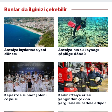
Bunlar da ilginizi çekebilir
Antalya kıyılarında yeni
Antalya'nın su kaynağı
dönem
çöplüğe döndü
Kepez'de sünnet şöleni
Kadın itfaiye erleri
coşkusu
yangından çok ön
yargılarla mücadele ediyor