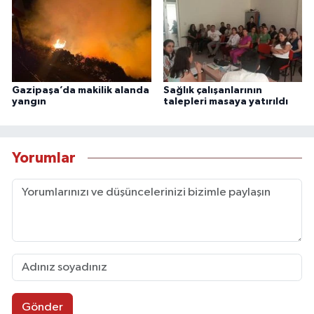
Gazipaşa’da makilik alanda
Sağlık çalışanlarının
yangın
talepleri masaya yatırıldı
Yorumlar
Gönder