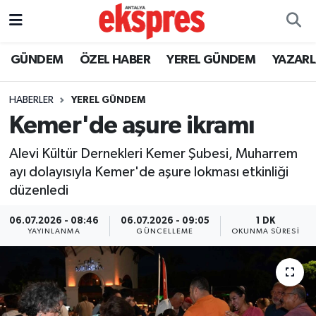
ÖZEL HABER
Nöbetçi Eczaneler
GÜNDEM
ÖZEL HABER
YEREL GÜNDEM
YAZAR
GÜNDEM
Hava Durumu
HABERLER
YEREL GÜNDEM
Kemer'de aşure ikramı
YEREL GÜNDEM
Trafik Durumu
Alevi Kültür Dernekleri Kemer Şubesi, Muharrem
EKONOMİ
Süper Lig Puan Durumu ve Fikstür
ayı dolayısıyla Kemer'de aşure lokması etkinliği
düzenledi
KÜLTÜR - SANAT
Tüm Manşetler
06.07.2026 - 08:46
06.07.2026 - 09:05
1 DK
SPOR
Son Dakika Haberleri
YAYINLANMA
GÜNCELLEME
OKUNMA SÜRESI
SİYASET
Haber Arşivi
SAĞLIK