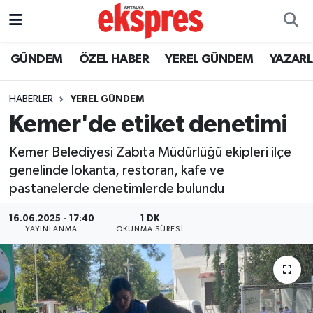
ÖZEL HABER
Nöbetçi Eczaneler
GÜNDEM
ÖZEL HABER
YEREL GÜNDEM
YAZAR
GÜNDEM
Hava Durumu
HABERLER
YEREL GÜNDEM
Kemer'de etiket denetimi
YEREL GÜNDEM
Trafik Durumu
Kemer Belediyesi Zabıta Müdürlüğü ekipleri ilçe
EKONOMİ
Süper Lig Puan Durumu ve Fikstür
genelinde lokanta, restoran, kafe ve
pastanelerde denetimlerde bulundu
KÜLTÜR - SANAT
Tüm Manşetler
16.06.2025 - 17:40
1 DK
SPOR
Son Dakika Haberleri
YAYINLANMA
OKUNMA SÜRESI
SİYASET
Haber Arşivi
SAĞLIK