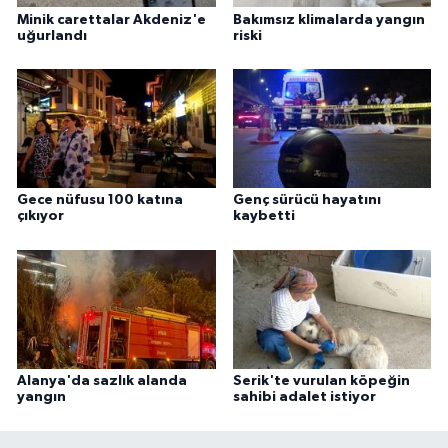
Minik carettalar Akdeniz'e
Bakımsız klimalarda yangın
uğurlandı
riski
Gece nüfusu 100 katına
Genç sürücü hayatını
çıkıyor
kaybetti
Alanya'da sazlık alanda
Serik'te vurulan köpeğin
yangın
sahibi adalet istiyor