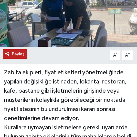
DÜNYA
EĞİTİM
TURİZM
Paylaş
-
+
A
A
RÖPORTAJ
Zabıta ekipleri, fiyat etiketleri yönetmeliğinde
VİDEO HABERLER
yapılan değişikliğe istinaden, lokanta, restoran,
YAZARLAR
kafe, pastane gibi işletmelerin girişinde veya
müşterilerin kolaylıkla görebileceği bir noktada
RESMİ İLAN
fiyat listesinin bulundurulması kararı sonrası
denetimlerine devam ediyor.
MAGAZİN
Kurallara uymayan işletmelere gerekli uyarılarda
bulunan zabıta ekiplerinin tüm mahallelerde belirli