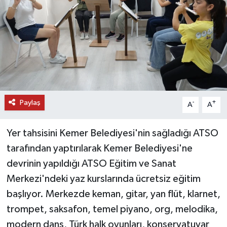
DÜNYA
EĞİTİM
TURİZM
RÖPORTAJ
Paylaş
-
+
A
A
VİDEO HABERLER
Yer tahsisini Kemer Belediyesi'nin sağladığı ATSO
YAZARLAR
tarafından yaptırılarak Kemer Belediyesi'ne
devrinin yapıldığı ATSO Eğitim ve Sanat
RESMİ İLAN
Merkezi'ndeki yaz kurslarında ücretsiz eğitim
başlıyor. Merkezde keman, gitar, yan flüt, klarnet,
MAGAZİN
trompet, saksafon, temel piyano, org, melodika,
modern dans, Türk halk oyunları, konservatuvar