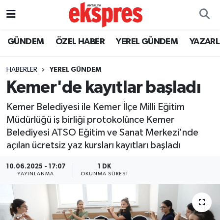
ÖZEL HABER
Nöbetçi Eczaneler
GÜNDEM
ÖZEL HABER
YEREL GÜNDEM
YAZAR
GÜNDEM
Hava Durumu
HABERLER
YEREL GÜNDEM
Kemer'de kayıtlar başladı
YEREL GÜNDEM
Trafik Durumu
Kemer Belediyesi ile Kemer İlçe Milli Eğitim
EKONOMİ
Süper Lig Puan Durumu ve Fikstür
Müdürlüğü iş birliği protokolünce Kemer
Belediyesi ATSO Eğitim ve Sanat Merkezi'nde
KÜLTÜR - SANAT
Tüm Manşetler
açılan ücretsiz yaz kursları kayıtları başladı
SPOR
Son Dakika Haberleri
10.06.2025 - 17:07
1 DK
YAYINLANMA
OKUNMA SÜRESI
SİYASET
Haber Arşivi
SAĞLIK