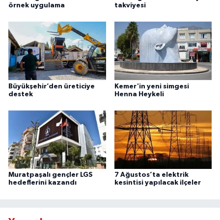
örnek uygulama
takviyesi
Büyükşehir’den üreticiye
Kemer'in yeni simgesi
destek
Henna Heykeli
Muratpaşalı gençler LGS
7 Ağustos’ta elektrik
hedeflerini kazandı
kesintisi yapılacak ilçeler