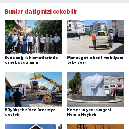
Bunlar da ilginizi çekebilir
Evde sağlık hizmetlerinde
Manavgat'a kent mobilyası
örnek uygulama
takviyesi
Büyükşehir’den üreticiye
Kemer'in yeni simgesi
destek
Henna Heykeli