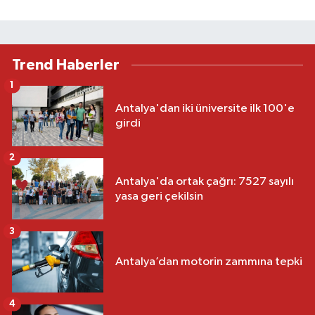
Trend Haberler
1
Antalya'dan iki üniversite ilk 100'e
girdi
2
Antalya'da ortak çağrı: 7527 sayılı
yasa geri çekilsin
3
Antalya’dan motorin zammına tepki
4