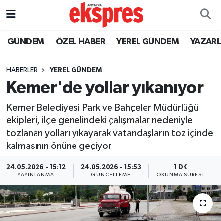
ÖZEL HABER
Nöbetçi Eczaneler
GÜNDEM
ÖZEL HABER
YEREL GÜNDEM
YAZAR
GÜNDEM
Hava Durumu
HABERLER
YEREL GÜNDEM
Kemer'de yollar yıkanıyor
YEREL GÜNDEM
Trafik Durumu
Kemer Belediyesi Park ve Bahçeler Müdürlüğü
EKONOMİ
Süper Lig Puan Durumu ve Fikstür
ekipleri, ilçe genelindeki çalışmalar nedeniyle
tozlanan yolları yıkayarak vatandaşların toz içinde
KÜLTÜR - SANAT
Tüm Manşetler
kalmasının önüne geçiyor
SPOR
Son Dakika Haberleri
24.05.2026 - 15:12
24.05.2026 - 15:53
1 DK
YAYINLANMA
GÜNCELLEME
OKUNMA SÜRESI
SİYASET
Haber Arşivi
SAĞLIK