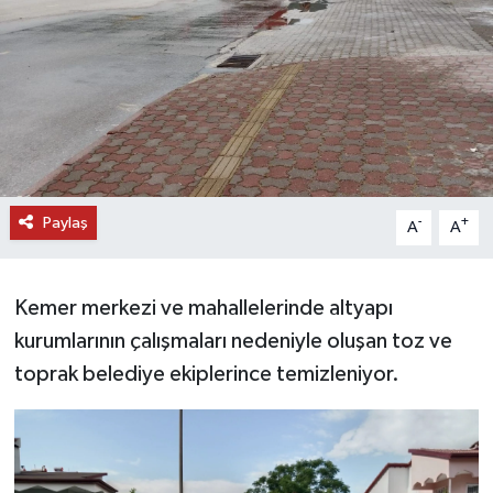
DÜNYA
EĞİTİM
TURİZM
RÖPORTAJ
Paylaş
-
+
A
A
VİDEO HABERLER
Kemer merkezi ve mahallelerinde altyapı
YAZARLAR
kurumlarının çalışmaları nedeniyle oluşan toz ve
toprak belediye ekiplerince temizleniyor.
RESMİ İLAN
MAGAZİN