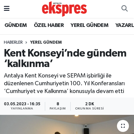
ÖZEL HABER
Nöbetçi Eczaneler
GÜNDEM
ÖZEL HABER
YEREL GÜNDEM
YAZAR
GÜNDEM
Hava Durumu
HABERLER
YEREL GÜNDEM
Kent Konseyi’nde gündem
YEREL GÜNDEM
Trafik Durumu
‘kalkınma’
EKONOMİ
Süper Lig Puan Durumu ve Fikstür
Antalya Kent Konseyi ve SEPAM işbirliği ile
düzenlenen Cumhuriyetin 100. Yıl Konferansları
KÜLTÜR - SANAT
Tüm Manşetler
‘Cumhuriyet ve Kalkınma’ konusuyla devam etti
SPOR
Son Dakika Haberleri
03.05.2023 - 16:35
8
2 DK
YAYINLANMA
PAYLAŞIM
OKUNMA SÜRESI
SİYASET
Haber Arşivi
SAĞLIK