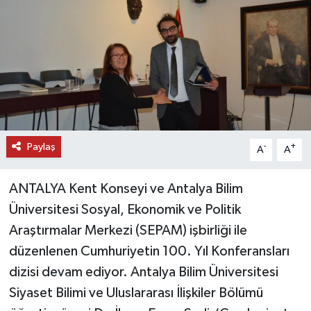
DÜNYA
EĞİTİM
TURİZM
RÖPORTAJ
Paylaş
-
+
A
A
VİDEO HABERLER
ANTALYA Kent Konseyi ve Antalya Bilim
YAZARLAR
Üniversitesi Sosyal, Ekonomik ve Politik
Araştırmalar Merkezi (SEPAM) işbirliği ile
RESMİ İLAN
düzenlenen Cumhuriyetin 100. Yıl Konferansları
dizisi devam ediyor. Antalya Bilim Üniversitesi
MAGAZİN
Siyaset Bilimi ve Uluslararası İlişkiler Bölümü