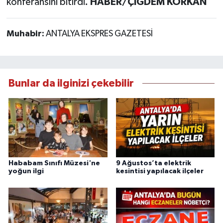
konferansını bitirdi
. HABER/ÇİĞDEM KORKAN
Muhabir:
ANTALYA EKSPRES GAZETESİ
Bunlar da ilginizi çekebilir
Hababam Sınıfı Müzesi'ne
9 Ağustos’ta elektrik
yoğun ilgi
kesintisi yapılacak ilçeler