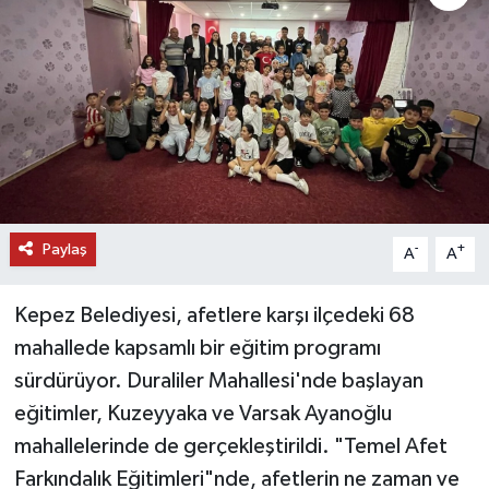
DÜNYA
EĞİTİM
TURİZM
RÖPORTAJ
Paylaş
-
+
A
A
VİDEO HABERLER
Kepez Belediyesi, afetlere karşı ilçedeki 68
YAZARLAR
mahallede kapsamlı bir eğitim programı
RESMİ İLAN
sürdürüyor. Duraliler Mahallesi'nde başlayan
eğitimler, Kuzeyyaka ve Varsak Ayanoğlu
MAGAZİN
mahallelerinde de gerçekleştirildi. "Temel Afet
Farkındalık Eğitimleri"nde, afetlerin ne zaman ve