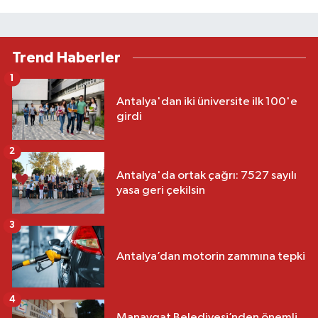
Trend Haberler
1
Antalya'dan iki üniversite ilk 100'e
girdi
2
Antalya'da ortak çağrı: 7527 sayılı
yasa geri çekilsin
3
Antalya’dan motorin zammına tepki
4
Manavgat Belediyesi’nden önemli