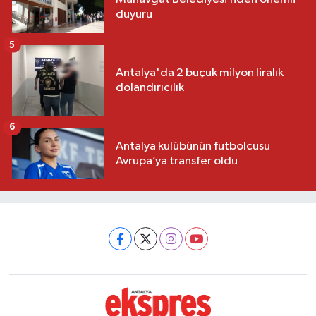
duyuru
5
Antalya'da 2 buçuk milyon liralık
dolandırıcılık
6
Antalya kulübünün futbolcusu
Avrupa’ya transfer oldu