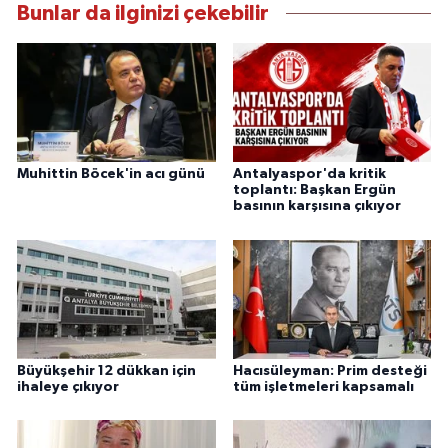
Bunlar da ilginizi çekebilir
Muhittin Böcek'in acı günü
Antalyaspor'da kritik
toplantı: Başkan Ergün
basının karşısına çıkıyor
Büyükşehir 12 dükkan için
Hacısüleyman: Prim desteği
ihaleye çıkıyor
tüm işletmeleri kapsamalı