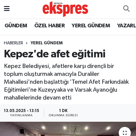
ÖZEL HABER
Nöbetçi Eczaneler
GÜNDEM
ÖZEL HABER
YEREL GÜNDEM
YAZAR
GÜNDEM
Hava Durumu
HABERLER
YEREL GÜNDEM
Kepez'de afet eğitimi
YEREL GÜNDEM
Trafik Durumu
Kepez Belediyesi, afetlere karşı dirençli bir
EKONOMİ
Süper Lig Puan Durumu ve Fikstür
toplum oluşturmak amacıyla Duraliler
Mahallesi'nden başlattığı 'Temel Afet Farkındalık
KÜLTÜR - SANAT
Tüm Manşetler
Eğitimleri'ne Kuzeyyaka ve Varsak Ayanoğlu
mahallelerinde devam etti
SPOR
Son Dakika Haberleri
13.05.2025 - 13:15
1 DK
SİYASET
Haber Arşivi
YAYINLANMA
OKUNMA SÜRESI
SAĞLIK