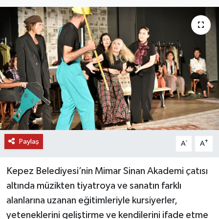
DÜNYA
EĞİTİM
TURİZM
RÖPORTAJ
VİDEO HABERLER
Paylaş
YAZARLAR
-
+
A
A
RESMİ İLAN
Kepez Belediyesi’nin Mimar Sinan Akademi çatısı
altında müzikten tiyatroya ve sanatın farklı
MAGAZİN
alanlarına uzanan eğitimleriyle kursiyerler,
yeteneklerini geliştirme ve kendilerini ifade etme