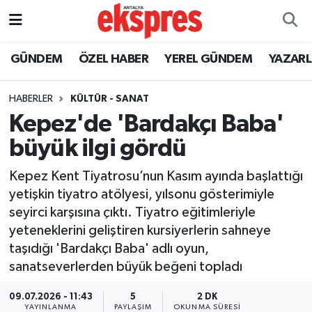
ÖZEL HABER
Nöbetçi Eczaneler
GÜNDEM
ÖZEL HABER
YEREL GÜNDEM
YAZAR
GÜNDEM
Hava Durumu
HABERLER
KÜLTÜR - SANAT
Kepez'de 'Bardakçı Baba'
YEREL GÜNDEM
Trafik Durumu
büyük ilgi gördü
EKONOMİ
Süper Lig Puan Durumu ve Fikstür
Kepez Kent Tiyatrosu’nun Kasım ayında başlattığı
yetişkin tiyatro atölyesi, yılsonu gösterimiyle
KÜLTÜR - SANAT
Tüm Manşetler
seyirci karşısına çıktı. Tiyatro eğitimleriyle
yeteneklerini geliştiren kursiyerlerin sahneye
SPOR
Son Dakika Haberleri
taşıdığı 'Bardakçı Baba' adlı oyun,
sanatseverlerden büyük beğeni topladı
SİYASET
Haber Arşivi
09.07.2026 - 11:43
5
2 DK
SAĞLIK
YAYINLANMA
PAYLAŞIM
OKUNMA SÜRESI