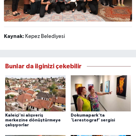
Kaynak:
Kepez Belediyesi
Bunlar da ilginizi çekebilir
Kaleiçi'ni alışveriş
Dokumapark'ta
merkezine dönüştürmeye
'Lerestograf' sergisi
çalışıyorlar