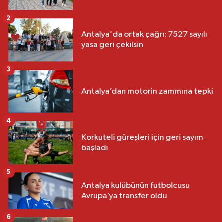
2
Antalya'da ortak çağrı: 7527 sayılı
yasa geri çekilsin
3
Antalya’dan motorin zammına tepki
4
Korkuteli güreşleri için geri sayım
başladı
5
Antalya kulübünün futbolcusu
Avrupa’ya transfer oldu
6