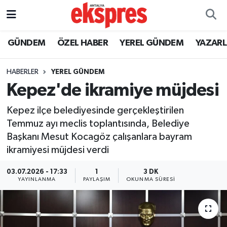
ÖZEL HABER
Nöbetçi Eczaneler
GÜNDEM
ÖZEL HABER
YEREL GÜNDEM
YAZAR
GÜNDEM
Hava Durumu
HABERLER
YEREL GÜNDEM
Kepez'de ikramiye müjdesi
YEREL GÜNDEM
Trafik Durumu
Kepez ilçe belediyesinde gerçekleştirilen
EKONOMİ
Süper Lig Puan Durumu ve Fikstür
Temmuz ayı meclis toplantısında, Belediye
Başkanı Mesut Kocagöz çalışanlara bayram
KÜLTÜR - SANAT
Tüm Manşetler
ikramiyesi müjdesi verdi
SPOR
Son Dakika Haberleri
03.07.2026 - 17:33
1
3 DK
YAYINLANMA
PAYLAŞIM
OKUNMA SÜRESI
SİYASET
Haber Arşivi
SAĞLIK