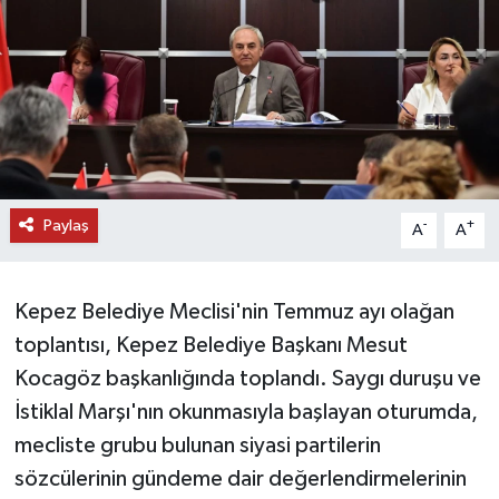
DÜNYA
EĞİTİM
TURİZM
RÖPORTAJ
Paylaş
-
+
A
A
VİDEO HABERLER
Kepez Belediye Meclisi'nin Temmuz ayı olağan
YAZARLAR
toplantısı, Kepez Belediye Başkanı Mesut
Kocagöz başkanlığında toplandı. Saygı duruşu ve
RESMİ İLAN
İstiklal Marşı'nın okunmasıyla başlayan oturumda,
MAGAZİN
mecliste grubu bulunan siyasi partilerin
sözcülerinin gündeme dair değerlendirmelerinin