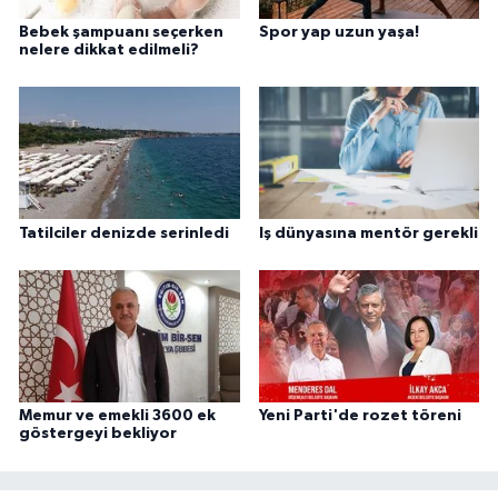
Bebek şampuanı seçerken
Spor yap uzun yaşa!
nelere dikkat edilmeli?
Tatilciler denizde serinledi
Iş dünyasına mentör gerekli
Memur ve emekli 3600 ek
Yeni Parti'de rozet töreni
göstergeyi bekliyor