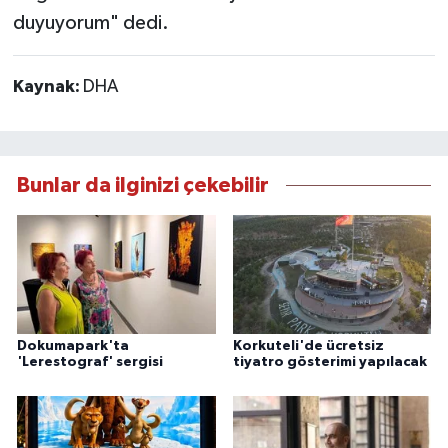
duyuyorum" dedi.
Kaynak:
DHA
Bunlar da ilginizi çekebilir
Dokumapark'ta
Korkuteli'de ücretsiz
'Lerestograf' sergisi
tiyatro gösterimi yapılacak