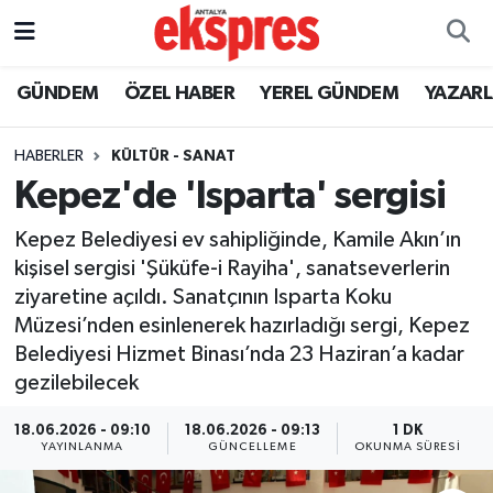
ÖZEL HABER
Nöbetçi Eczaneler
GÜNDEM
ÖZEL HABER
YEREL GÜNDEM
YAZAR
GÜNDEM
Hava Durumu
HABERLER
KÜLTÜR - SANAT
Kepez'de 'Isparta' sergisi
YEREL GÜNDEM
Trafik Durumu
Kepez Belediyesi ev sahipliğinde, Kamile Akın’ın
EKONOMİ
Süper Lig Puan Durumu ve Fikstür
kişisel sergisi 'Şüküfe-i Rayiha', sanatseverlerin
ziyaretine açıldı. Sanatçının Isparta Koku
KÜLTÜR - SANAT
Tüm Manşetler
Müzesi’nden esinlenerek hazırladığı sergi, Kepez
Belediyesi Hizmet Binası’nda 23 Haziran’a kadar
SPOR
Son Dakika Haberleri
gezilebilecek
SİYASET
Haber Arşivi
18.06.2026 - 09:10
18.06.2026 - 09:13
1 DK
YAYINLANMA
GÜNCELLEME
OKUNMA SÜRESI
SAĞLIK