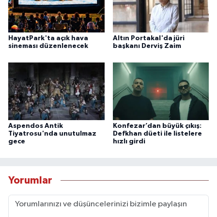
HayatPark'ta açık hava
Altın Portakal'da jüri
sineması düzenlenecek
başkanı Derviş Zaim
Aspendos Antik
Konfezar’dan büyük çıkış:
Tiyatrosu'nda unutulmaz
Defkhan düeti ile listelere
gece
hızlı girdi
Yorumlar