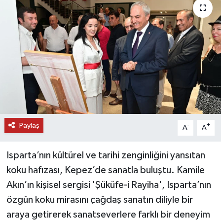
DÜNYA
EĞİTİM
TURİZM
RÖPORTAJ
VİDEO HABERLER
Paylaş
-
+
A
A
YAZARLAR
Isparta’nın kültürel ve tarihi zenginliğini yansıtan
RESMİ İLAN
koku hafızası, Kepez’de sanatla buluştu. Kamile
Akın’ın kişisel sergisi 'Şüküfe-i Rayiha', Isparta’nın
MAGAZİN
özgün koku mirasını çağdaş sanatın diliyle bir
araya getirerek sanatseverlere farklı bir deneyim