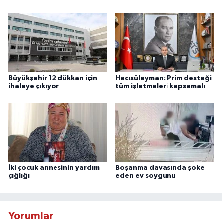
Büyükşehir 12 dükkan için
Hacısüleyman: Prim desteği
ihaleye çıkıyor
tüm işletmeleri kapsamalı
İki çocuk annesinin yardım
Boşanma davasında şoke
çığlığı
eden ev soygunu
Yorumlar