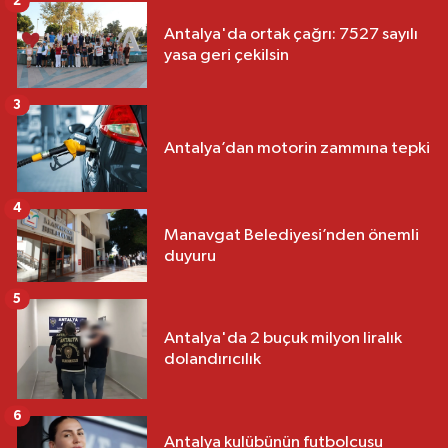
2
Antalya'da ortak çağrı: 7527 sayılı
yasa geri çekilsin
3
Antalya’dan motorin zammına tepki
4
Manavgat Belediyesi’nden önemli
duyuru
5
Antalya'da 2 buçuk milyon liralık
dolandırıcılık
6
Antalya kulübünün futbolcusu