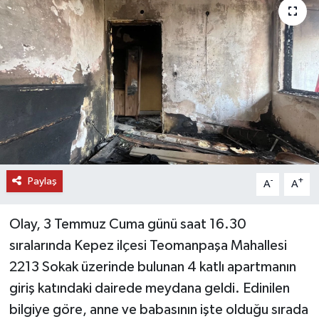
DÜNYA
EĞİTİM
TURİZM
RÖPORTAJ
VİDEO HABERLER
Paylaş
-
+
A
A
YAZARLAR
Olay, 3 Temmuz Cuma günü saat 16.30
RESMİ İLAN
sıralarında Kepez ilçesi Teomanpaşa Mahallesi
2213 Sokak üzerinde bulunan 4 katlı apartmanın
MAGAZİN
giriş katındaki dairede meydana geldi. Edinilen
bilgiye göre, anne ve babasının işte olduğu sırada