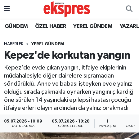
ÖZEL HABER
Nöbetçi Eczaneler
GÜNDEM
ÖZEL HABER
YEREL GÜNDEM
YAZAR
GÜNDEM
Hava Durumu
HABERLER
YEREL GÜNDEM
Kepez'de korkutan yangın
YEREL GÜNDEM
Trafik Durumu
Kepez'de evde çıkan yangın, itfaiye ekiplerinin
EKONOMİ
Süper Lig Puan Durumu ve Fikstür
müdahalesiyle diğer dairelere sıçramadan
söndürüldü. Anne ve babası işteyken evde yalnız
KÜLTÜR - SANAT
Tüm Manşetler
olduğu sırada çakmakla oynarken yangını çıkardığı
öne sürülen 14 yaşındaki epilepsi hastası çocuğu
SPOR
Son Dakika Haberleri
itfaiye erleri olayın ardından da yalnız bırakmadı
SİYASET
Haber Arşivi
05.07.2026 - 10:09
05.07.2026 - 10:28
1
2
YAYINLANMA
GÜNCELLEME
PAYLAŞIM
OKUNM
SAĞLIK