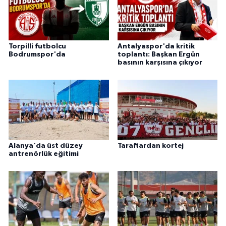
Torpilli futbolcu
Antalyaspor'da kritik
Bodrumspor'da
toplantı: Başkan Ergün
basının karşısına çıkıyor
Alanya'da üst düzey
Taraftardan kortej
antrenörlük eğitimi