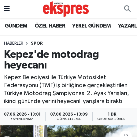
ÖZEL HABER
Nöbetçi Eczaneler
GÜNDEM
ÖZEL HABER
YEREL GÜNDEM
YAZAR
GÜNDEM
Hava Durumu
HABERLER
SPOR
Kepez'de motodrag
YEREL GÜNDEM
Trafik Durumu
heyecanı
EKONOMİ
Süper Lig Puan Durumu ve Fikstür
Kepez Belediyesi ile Türkiye Motosiklet
Federasyonu (TMF) iş birliğinde gerçekleştirilen
KÜLTÜR - SANAT
Tüm Manşetler
Türkiye Motodrag Şampiyonası 2. Ayak Yarışları,
ikinci gününde yerini heyecanlı yarışlara bıraktı
SPOR
Son Dakika Haberleri
07.06.2026 - 13:01
07.06.2026 - 13:09
1 DK
SİYASET
Haber Arşivi
YAYINLANMA
GÜNCELLEME
OKUNMA SÜRESI
SAĞLIK