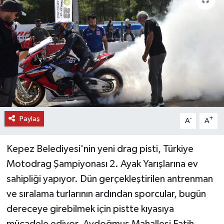
DÜNYA
EĞİTİM
TURİZM
RÖPORTAJ
Paylaş
VİDEO HABERLER
-
+
A
A
YAZARLAR
Kepez Belediyesi'nin yeni drag pisti, Türkiye
Motodrag Şampiyonası 2. Ayak Yarışlarına ev
RESMİ İLAN
sahipliği yapıyor. Dün gerçekleştirilen antrenman
ve sıralama turlarının ardından sporcular, bugün
MAGAZİN
dereceye girebilmek için pistte kıyasıya
mücadele ediyor. Aydoğmuş Mahallesi Fatih