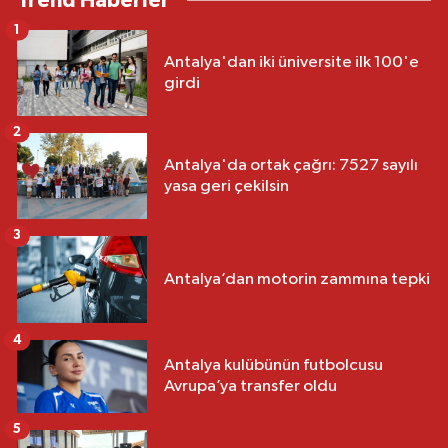
Trend Haberler
1
Antalya'dan iki üniversite ilk 100'e
girdi
2
Antalya'da ortak çağrı: 7527 sayılı
yasa geri çekilsin
3
Antalya’dan motorin zammına tepki
4
Antalya kulübünün futbolcusu
Avrupa’ya transfer oldu
5