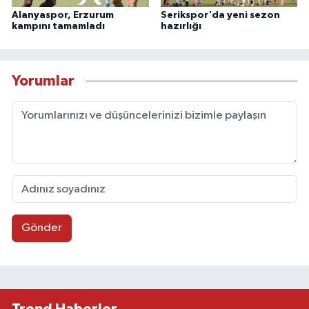
Alanyaspor, Erzurum
Serikspor'da yeni sezon
kampını tamamladı
hazırlığı
Yorumlar
Gönder