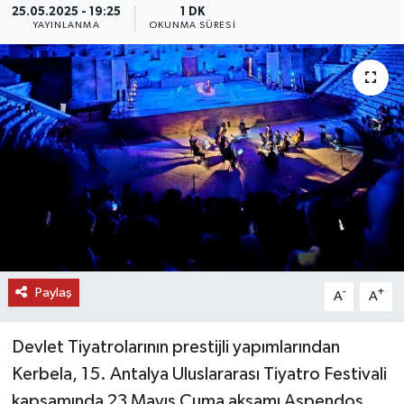
25.05.2025 - 19:25
1 DK
YAYINLANMA
OKUNMA SÜRESI
DÜNYA
EĞİTİM
TURİZM
RÖPORTAJ
VİDEO HABERLER
YAZARLAR
Paylaş
-
+
A
A
RESMİ İLAN
Devlet Tiyatrolarının prestijli yapımlarından
MAGAZİN
Kerbela, 15. Antalya Uluslararası Tiyatro Festivali
kapsamında 23 Mayıs Cuma akşamı Aspendos