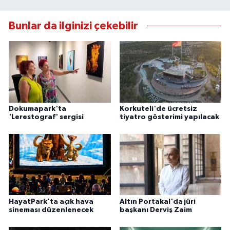
Bunlar da ilginizi çekebilir
Dokumapark'ta
Korkuteli'de ücretsiz
'Lerestograf' sergisi
tiyatro gösterimi yapılacak
HayatPark'ta açık hava
Altın Portakal'da jüri
sineması düzenlenecek
başkanı Derviş Zaim