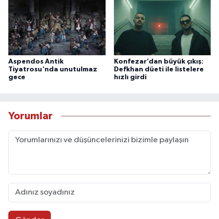
Aspendos Antik
Konfezar’dan büyük çıkış:
Tiyatrosu'nda unutulmaz
Defkhan düeti ile listelere
gece
hızlı girdi
Yorumlar