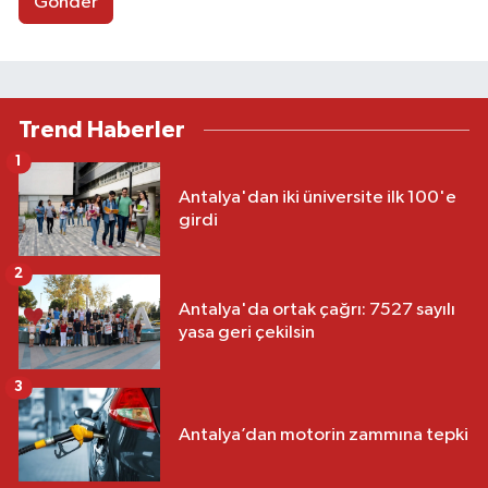
Gönder
Trend Haberler
1
Antalya'dan iki üniversite ilk 100'e
girdi
2
Antalya'da ortak çağrı: 7527 sayılı
yasa geri çekilsin
3
Antalya’dan motorin zammına tepki