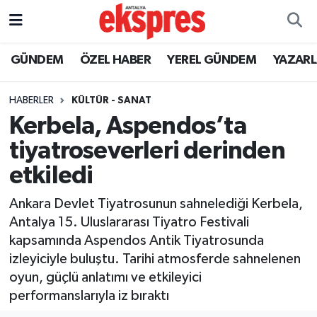
ÖZEL HABER
Nöbetçi Eczaneler
GÜNDEM
ÖZEL HABER
YEREL GÜNDEM
YAZAR
GÜNDEM
Hava Durumu
HABERLER
KÜLTÜR - SANAT
Kerbela, Aspendos’ta
YEREL GÜNDEM
Trafik Durumu
tiyatroseverleri derinden
EKONOMİ
Süper Lig Puan Durumu ve Fikstür
etkiledi
KÜLTÜR - SANAT
Tüm Manşetler
Ankara Devlet Tiyatrosunun sahnelediği Kerbela,
Antalya 15. Uluslararası Tiyatro Festivali
SPOR
Son Dakika Haberleri
kapsamında Aspendos Antik Tiyatrosunda
izleyiciyle buluştu. Tarihi atmosferde sahnelenen
SİYASET
Haber Arşivi
oyun, güçlü anlatımı ve etkileyici
performanslarıyla iz bıraktı
SAĞLIK