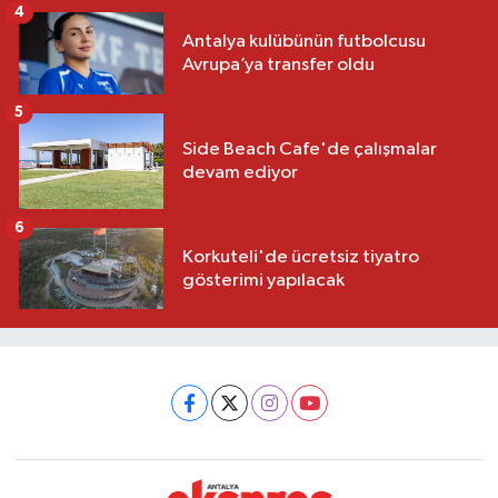
4
Antalya kulübünün futbolcusu
Avrupa’ya transfer oldu
5
Side Beach Cafe'de çalışmalar
devam ediyor
6
Korkuteli'de ücretsiz tiyatro
gösterimi yapılacak