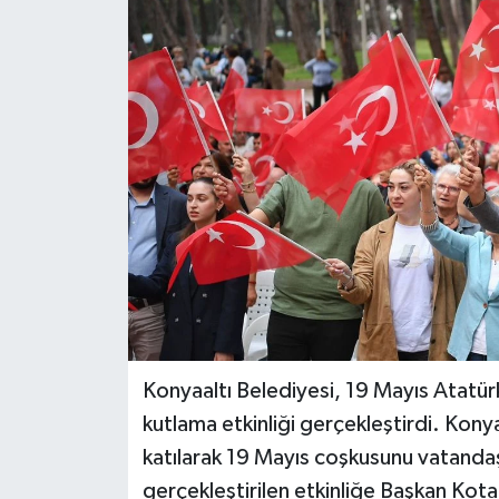
DÜNYA
EĞİTİM
TURİZM
RÖPORTAJ
VİDEO HABERLER
YAZARLAR
RESMİ İLAN
Konyaaltı Belediyesi, 19 Mayıs Atatür
kutlama etkinliği gerçekleştirdi. Kon
MAGAZİN
katılarak 19 Mayıs coşkusunu vatandaş
gerçekleştirilen etkinliğe Başkan Kot