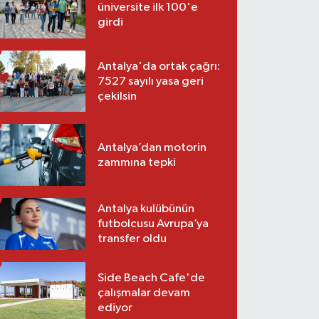
üniversite ilk 100'e
girdi
Antalya'da ortak çağrı:
7527 sayılı yasa geri
çekilsin
Antalya’dan motorin
zammına tepki
Antalya kulübünün
futbolcusu Avrupa’ya
transfer oldu
Side Beach Cafe'de
çalışmalar devam
ediyor