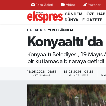
Foto Galeri
Video
Yazarlar
GÜNDEM
ÖZEL HAB
ÖZEL HABER
Nöbetçi Eczaneler
DÜNYA
E-GAZETE
GÜNDEM
Hava Durumu
HABERLER
YEREL GÜNDEM
Konyaaltı'da
YEREL GÜNDEM
Trafik Durumu
Konyaaltı Belediyesi, 19 Mayıs
EKONOMİ
Süper Lig Puan Durumu ve Fikstür
bir kutlamada bir araya getirdi
KÜLTÜR - SANAT
Tüm Manşetler
18.05.2026 - 08:53
18.05.2026 - 08:58
YAYINLANMA
GÜNCELLEME
PAY
SPOR
Son Dakika Haberleri
SİYASET
Haber Arşivi
SAĞLIK