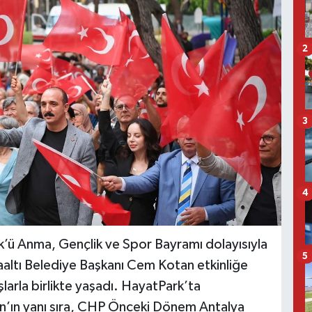
2
3
4
k’ü Anma, Gençlik ve Spor Bayramı dolayısıyla
5
yaaltı Belediye Başkanı Cem Kotan etkinliğe
larla birlikte yaşadı. HayatPark’ta
an’ın yanı sıra, CHP Önceki Dönem Antalya