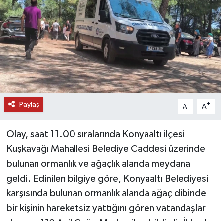
DÜNYA
EĞİTİM
TURİZM
RÖPORTAJ
Paylaş
-
+
A
A
VİDEO HABERLER
Olay, saat 11.00 sıralarında Konyaaltı ilçesi
YAZARLAR
Kuşkavağı Mahallesi Belediye Caddesi üzerinde
bulunan ormanlık ve ağaçlık alanda meydana
RESMİ İLAN
geldi. Edinilen bilgiye göre, Konyaaltı Belediyesi
karşısında bulunan ormanlık alanda ağaç dibinde
MAGAZİN
bir kişinin hareketsiz yattığını gören vatandaşlar