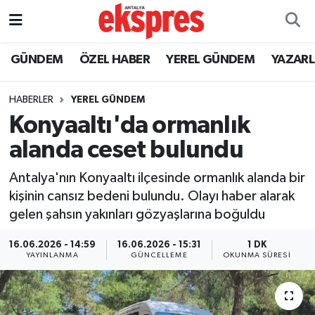
ÖZEL HABER
Nöbetçi Eczaneler
GÜNDEM
ÖZEL HABER
YEREL GÜNDEM
YAZAR
GÜNDEM
Hava Durumu
HABERLER
YEREL GÜNDEM
Konyaaltı'da ormanlık
YEREL GÜNDEM
Trafik Durumu
alanda ceset bulundu
EKONOMİ
Süper Lig Puan Durumu ve Fikstür
Antalya'nın Konyaaltı ilçesinde ormanlık alanda bir
kişinin cansız bedeni bulundu. Olayı haber alarak
KÜLTÜR - SANAT
Tüm Manşetler
gelen şahsın yakınları gözyaşlarına boğuldu
SPOR
Son Dakika Haberleri
16.06.2026 - 14:59
16.06.2026 - 15:31
1 DK
YAYINLANMA
GÜNCELLEME
OKUNMA SÜRESI
SİYASET
Haber Arşivi
SAĞLIK