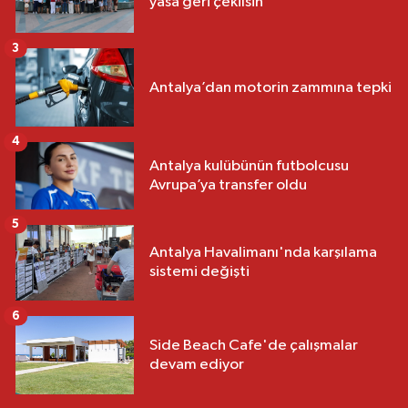
yasa geri çekilsin
3
Antalya’dan motorin zammına tepki
4
Antalya kulübünün futbolcusu
Avrupa’ya transfer oldu
5
Antalya Havalimanı'nda karşılama
sistemi değişti
6
Side Beach Cafe'de çalışmalar
devam ediyor