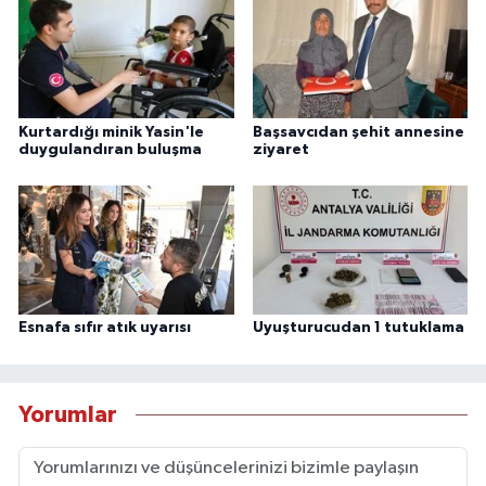
Kurtardığı minik Yasin'le
Başsavcıdan şehit annesine
duygulandıran buluşma
ziyaret
Esnafa sıfır atık uyarısı
Uyuşturucudan 1 tutuklama
Yorumlar