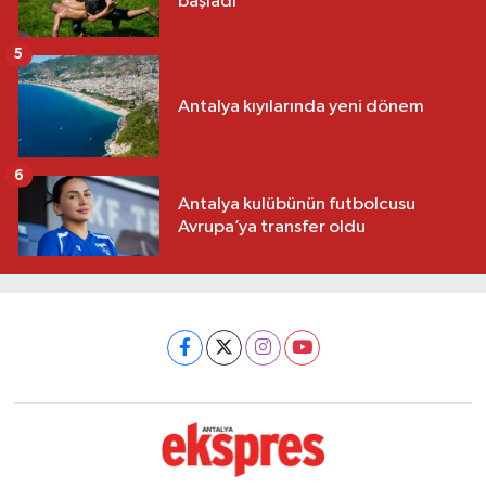
başladı
5
Antalya kıyılarında yeni dönem
6
Antalya kulübünün futbolcusu
Avrupa’ya transfer oldu