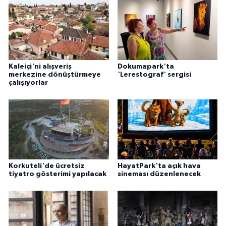
Kaleiçi'ni alışveriş
Dokumapark'ta
merkezine dönüştürmeye
'Lerestograf' sergisi
çalışıyorlar
Korkuteli'de ücretsiz
HayatPark'ta açık hava
tiyatro gösterimi yapılacak
sineması düzenlenecek