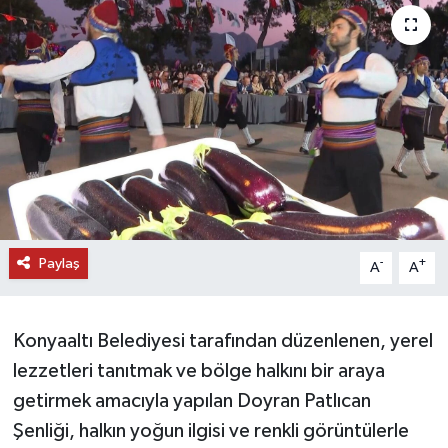
DÜNYA
EĞİTİM
TURİZM
RÖPORTAJ
VİDEO HABERLER
Paylaş
-
+
A
A
YAZARLAR
Konyaaltı Belediyesi tarafından düzenlenen, yerel
RESMİ İLAN
lezzetleri tanıtmak ve bölge halkını bir araya
MAGAZİN
getirmek amacıyla yapılan Doyran Patlıcan
Şenliği, halkın yoğun ilgisi ve renkli görüntülerle