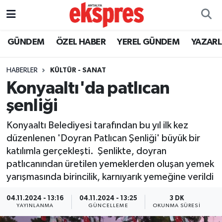
ÖZEL HABER
Nöbetçi Eczaneler
GÜNDEM
ÖZEL HABER
YEREL GÜNDEM
YAZAR
GÜNDEM
Hava Durumu
HABERLER
KÜLTÜR - SANAT
Konyaaltı'da patlıcan
YEREL GÜNDEM
Trafik Durumu
şenliği
EKONOMİ
Süper Lig Puan Durumu ve Fikstür
Konyaaltı Belediyesi tarafından bu yıl ilk kez
düzenlenen 'Doyran Patlıcan Şenliği' büyük bir
KÜLTÜR - SANAT
Tüm Manşetler
katılımla gerçekleşti. Şenlikte, doyran
patlıcanından üretilen yemeklerden oluşan yemek
SPOR
Son Dakika Haberleri
yarışmasında birincilik, karnıyarık yemeğine verildi
SİYASET
Haber Arşivi
04.11.2024 - 13:16
04.11.2024 - 13:25
3 DK
YAYINLANMA
GÜNCELLEME
OKUNMA SÜRESI
SAĞLIK