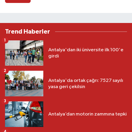
Trend Haberler
1
Antalya'dan iki üniversite ilk 100'e
girdi
2
Antalya'da ortak çağrı: 7527 sayılı
yasa geri çekilsin
3
Antalya’dan motorin zammına tepki
4