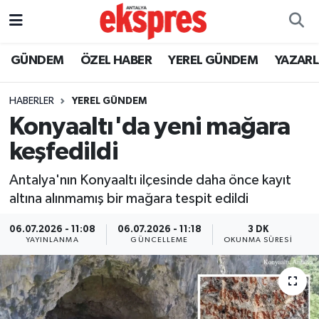
ÖZEL HABER
Nöbetçi Eczaneler
GÜNDEM
ÖZEL HABER
YEREL GÜNDEM
YAZAR
GÜNDEM
Hava Durumu
HABERLER
YEREL GÜNDEM
Konyaaltı'da yeni mağara
YEREL GÜNDEM
Trafik Durumu
keşfedildi
EKONOMİ
Süper Lig Puan Durumu ve Fikstür
Antalya'nın Konyaaltı ilçesinde daha önce kayıt
altına alınmamış bir mağara tespit edildi
KÜLTÜR - SANAT
Tüm Manşetler
06.07.2026 - 11:08
06.07.2026 - 11:18
3 DK
SPOR
Son Dakika Haberleri
YAYINLANMA
GÜNCELLEME
OKUNMA SÜRESI
SİYASET
Haber Arşivi
SAĞLIK