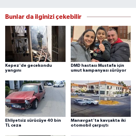
Bunlar da ilginizi çekebilir
Kepez'de gecekondu
DMD hastası Mustafa için
yangını
umut kampanyası sürüyor
Ehliyetsiz sürücüye 40 bin
Manavgat'ta kavşakta iki
TL ceza
otomobil çarpıştı