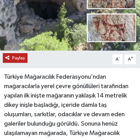
DÜNYA
EĞİTİM
TURİZM
Paylaş
-
+
RÖPORTAJ
A
A
VİDEO HABERLER
Türkiye Mağaracılık Federasyonu'ndan
mağaracılarla yerel çevre gönüllüleri tarafından
YAZARLAR
yapılan ilk inişte mağaranın yaklaşık 14 metrelik
dikey inişle başladığı, içeride damla taş
RESMİ İLAN
oluşumları, sarkıtlar, odacıklar ve devam eden
MAGAZİN
galeriler bulunduğu görüldü. Sonuna henüz
ulaşılamayan mağarada, Türkiye Mağaracılık