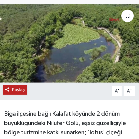
DÜNYA
EĞİTİM
TURİZM
RÖPORTAJ
VİDEO HABERLER
Paylaş
YAZARLAR
-
+
A
A
RESMİ İLAN
Biga ilçesine bağlı Kalafat köyünde 2 dönüm
MAGAZİN
büyüklüğündeki Nilüfer Gölü, eşsiz güzelliğiyle
bölge turizmine katkı sunarken; 'lotus' çiçeği