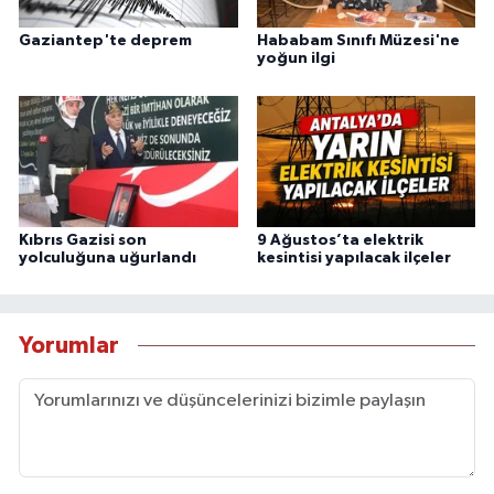
Gaziantep'te deprem
Hababam Sınıfı Müzesi'ne
yoğun ilgi
Kıbrıs Gazisi son
9 Ağustos’ta elektrik
yolculuğuna uğurlandı
kesintisi yapılacak ilçeler
Yorumlar