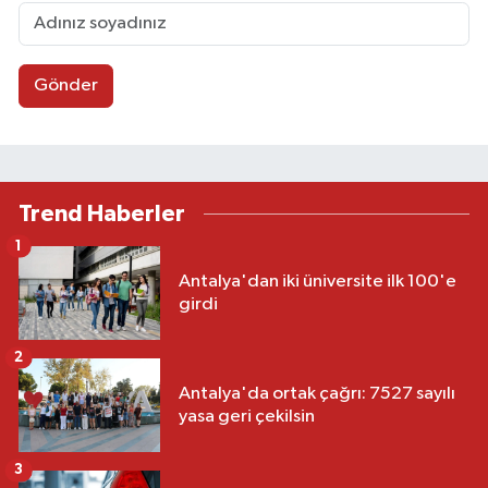
Gönder
Trend Haberler
1
Antalya'dan iki üniversite ilk 100'e
girdi
2
Antalya'da ortak çağrı: 7527 sayılı
yasa geri çekilsin
3