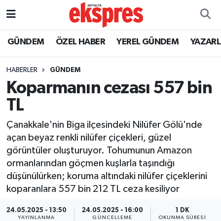
ÖZEL HABER
Nöbetçi Eczaneler
GÜNDEM
ÖZEL HABER
YEREL GÜNDEM
YAZAR
GÜNDEM
Hava Durumu
HABERLER
GÜNDEM
Koparmanın cezası 557 bin
YEREL GÜNDEM
Trafik Durumu
TL
EKONOMİ
Süper Lig Puan Durumu ve Fikstür
Çanakkale'nin Biga ilçesindeki Nilüfer Gölü'nde
açan beyaz renkli nilüfer çiçekleri, güzel
KÜLTÜR - SANAT
Tüm Manşetler
görüntüler oluşturuyor. Tohumunun Amazon
ormanlarından göçmen kuşlarla taşındığı
SPOR
Son Dakika Haberleri
düşünülürken; koruma altındaki nilüfer çiçeklerini
koparanlara 557 bin 212 TL ceza kesiliyor
SİYASET
Haber Arşivi
24.05.2025 - 13:50
24.05.2025 - 16:00
1 DK
SAĞLIK
YAYINLANMA
GÜNCELLEME
OKUNMA SÜRESI