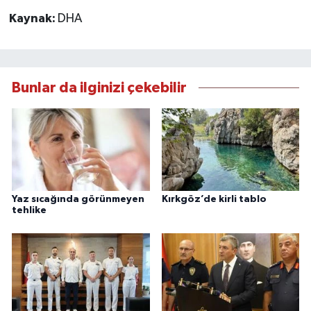
Kaynak:
DHA
Bunlar da ilginizi çekebilir
Yaz sıcağında görünmeyen
Kırkgöz’de kirli tablo
tehlike