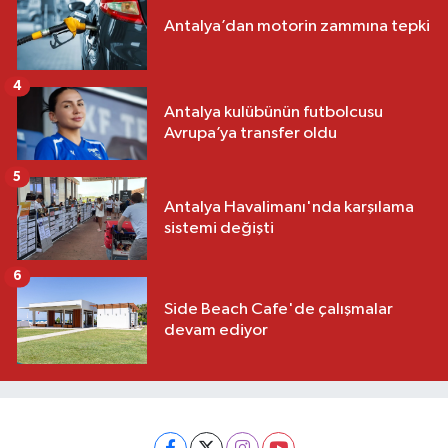
Antalya’dan motorin zammına tepki
4
Antalya kulübünün futbolcusu
Avrupa’ya transfer oldu
5
Antalya Havalimanı'nda karşılama
sistemi değişti
6
Side Beach Cafe'de çalışmalar
devam ediyor