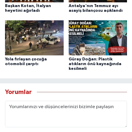
Başkan Kotan, İtalyan
Antalya'nın Temmuz ayı
heyetini ağırladı
asayiş bilançosu açıklandı
Yola fırlayan çocuğa
Güray Doğan: Plastik
otomobil çarptı
atıkların önü kaynağında
kesilmeli
Yorumlar