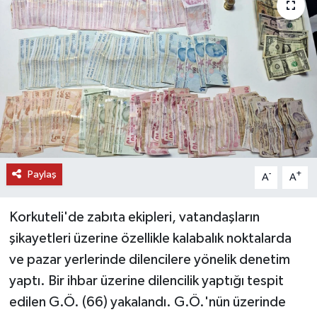
DÜNYA
EĞİTİM
TURİZM
RÖPORTAJ
VİDEO HABERLER
Paylaş
-
+
A
A
YAZARLAR
Korkuteli'de zabıta ekipleri, vatandaşların
şikayetleri üzerine özellikle kalabalık noktalarda
RESMİ İLAN
ve pazar yerlerinde dilencilere yönelik denetim
MAGAZİN
yaptı. Bir ihbar üzerine dilencilik yaptığı tespit
edilen G.Ö. (66) yakalandı. G.Ö.'nün üzerinde