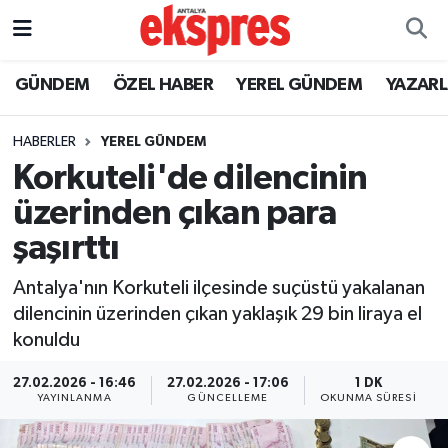
ÖZEL HABER
Nöbetçi Eczaneler
GÜNDEM
ÖZEL HABER
YEREL GÜNDEM
YAZAR
GÜNDEM
Hava Durumu
HABERLER
YEREL GÜNDEM
Korkuteli'de dilencinin
YEREL GÜNDEM
Trafik Durumu
üzerinden çıkan para
EKONOMİ
Süper Lig Puan Durumu ve Fikstür
şaşırttı
KÜLTÜR - SANAT
Tüm Manşetler
Antalya'nın Korkuteli ilçesinde suçüstü yakalanan
dilencinin üzerinden çıkan yaklaşık 29 bin liraya el
SPOR
Son Dakika Haberleri
konuldu
SİYASET
Haber Arşivi
27.02.2026 - 16:46
27.02.2026 - 17:06
1 DK
YAYINLANMA
GÜNCELLEME
OKUNMA SÜRESI
SAĞLIK