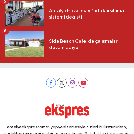
5
Antalya Havalimanı'nda karşılama
sistemi değişti
6
Side Beach Cafe'de çalışmalar
devam ediyor
antalyaeksprescomtr, yepyeni temasıyla sizleri buluştururken,
sadelik ve modernizmi bir araya getiriyor. Şatafattan kaçınıyor ve