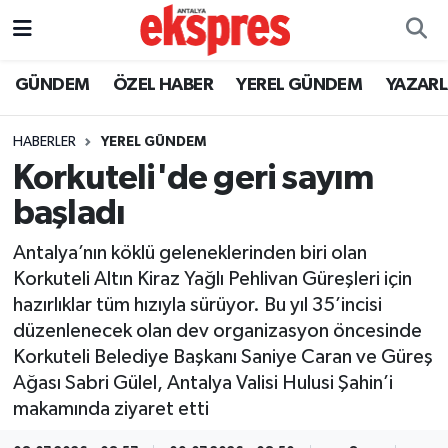
ÖZEL HABER
Nöbetçi Eczaneler
GÜNDEM
ÖZEL HABER
YEREL GÜNDEM
YAZAR
GÜNDEM
Hava Durumu
HABERLER
YEREL GÜNDEM
Korkuteli'de geri sayım
YEREL GÜNDEM
Trafik Durumu
başladı
EKONOMİ
Süper Lig Puan Durumu ve Fikstür
Antalya’nın köklü geleneklerinden biri olan
Korkuteli Altın Kiraz Yağlı Pehlivan Güreşleri için
KÜLTÜR - SANAT
Tüm Manşetler
hazırlıklar tüm hızıyla sürüyor. Bu yıl 35’incisi
düzenlenecek olan dev organizasyon öncesinde
SPOR
Son Dakika Haberleri
Korkuteli Belediye Başkanı Saniye Caran ve Güreş
Ağası Sabri Gülel, Antalya Valisi Hulusi Şahin’i
SİYASET
Haber Arşivi
makamında ziyaret etti
SAĞLIK