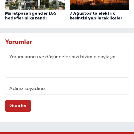
Muratpaşalı gençler LGS
7 Ağustos’ta elektrik
hedeflerini kazandı
kesintisi yapılacak ilçeler
Yorumlar
Gönder