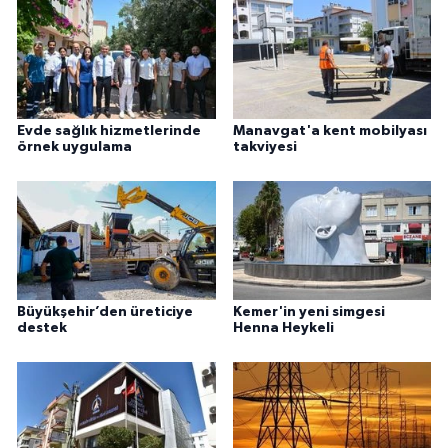
Evde sağlık hizmetlerinde
Manavgat'a kent mobilyası
örnek uygulama
takviyesi
Büyükşehir’den üreticiye
Kemer'in yeni simgesi
destek
Henna Heykeli