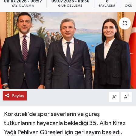
08.07.2026 - 08:57
09.07.2026 - 08:50
8
YAYINLANMA
GÜNCELLEME
PAYLAŞIM
OKUN
DÜNYA
EĞİTİM
TURİZM
RÖPORTAJ
VİDEO HABERLER
YAZARLAR
Paylaş
-
+
A
A
RESMİ İLAN
Korkuteli'de spor severlerin ve güreş
MAGAZİN
tutkunlarının heyecanla beklediği 35. Altın Kiraz
Yağlı Pehlivan Güreşleri için geri sayım başladı.