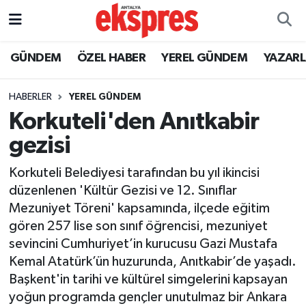
ÖZEL HABER
Nöbetçi Eczaneler
GÜNDEM
ÖZEL HABER
YEREL GÜNDEM
YAZAR
GÜNDEM
Hava Durumu
HABERLER
YEREL GÜNDEM
Korkuteli'den Anıtkabir
YEREL GÜNDEM
Trafik Durumu
gezisi
EKONOMİ
Süper Lig Puan Durumu ve Fikstür
Korkuteli Belediyesi tarafından bu yıl ikincisi
düzenlenen 'Kültür Gezisi ve 12. Sınıflar
KÜLTÜR - SANAT
Tüm Manşetler
Mezuniyet Töreni' kapsamında, ilçede eğitim
gören 257 lise son sınıf öğrencisi, mezuniyet
SPOR
Son Dakika Haberleri
sevincini Cumhuriyet’in kurucusu Gazi Mustafa
Kemal Atatürk’ün huzurunda, Anıtkabir’de yaşadı.
SİYASET
Haber Arşivi
Başkent'in tarihi ve kültürel simgelerini kapsayan
SAĞLIK
yoğun programda gençler unutulmaz bir Ankara