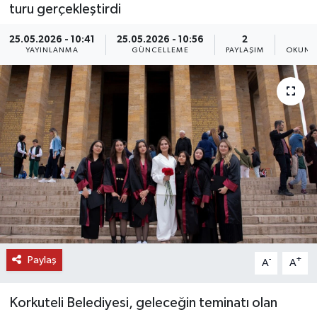
turu gerçekleştirdi
DÜNYA
25.05.2026 - 10:41
25.05.2026 - 10:56
2
2
YAYINLANMA
GÜNCELLEME
PAYLAŞIM
OKUNM
EĞİTİM
TURİZM
RÖPORTAJ
VİDEO HABERLER
YAZARLAR
RESMİ İLAN
Paylaş
-
+
A
A
MAGAZİN
Korkuteli Belediyesi, geleceğin teminatı olan