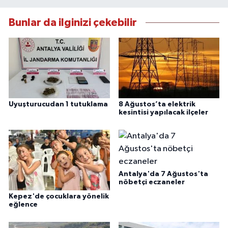
Bunlar da ilginizi çekebilir
Uyuşturucudan 1 tutuklama
8 Ağustos’ta elektrik
kesintisi yapılacak ilçeler
Antalya'da 7 Ağustos'ta
nöbetçi eczaneler
Kepez'de çocuklara yönelik
eğlence