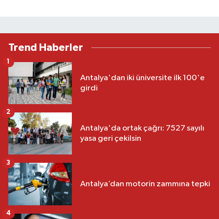
Trend Haberler
1
Antalya'dan iki üniversite ilk 100'e
girdi
2
Antalya'da ortak çağrı: 7527 sayılı
yasa geri çekilsin
3
Antalya’dan motorin zammına tepki
4