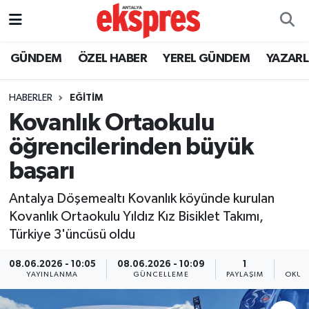
ÖZEL HABER
Nöbetçi Eczaneler
GÜNDEM
ÖZEL HABER
YEREL GÜNDEM
YAZAR
GÜNDEM
Hava Durumu
HABERLER
EĞİTİM
Kovanlık Ortaokulu
YEREL GÜNDEM
Trafik Durumu
öğrencilerinden büyük
EKONOMİ
Süper Lig Puan Durumu ve Fikstür
başarı
KÜLTÜR - SANAT
Tüm Manşetler
Antalya Döşemealtı Kovanlık köyünde kurulan
Kovanlık Ortaokulu Yıldız Kız Bisiklet Takımı,
SPOR
Son Dakika Haberleri
Türkiye 3'üncüsü oldu
SİYASET
Haber Arşivi
08.06.2026 - 10:05
08.06.2026 - 10:09
1
YAYINLANMA
GÜNCELLEME
PAYLAŞIM
OKUN
SAĞLIK