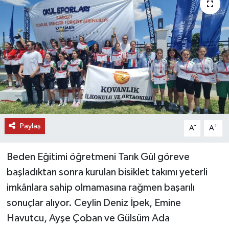
DÜNYA
EĞİTİM
TURİZM
RÖPORTAJ
VİDEO HABERLER
Paylaş
-
+
A
A
YAZARLAR
Beden Eğitimi öğretmeni Tarık Gül göreve
başladıktan sonra kurulan bisiklet takımı yeterli
RESMİ İLAN
imkânlara sahip olmamasına rağmen başarılı
MAGAZİN
sonuçlar alıyor. Ceylin Deniz İpek, Emine
Havutcu, Ayşe Çoban ve Gülsüm Ada