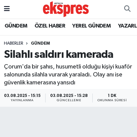
ÖZEL HABER
Nöbetçi Eczaneler
GÜNDEM
ÖZEL HABER
YEREL GÜNDEM
YAZAR
GÜNDEM
Hava Durumu
HABERLER
GÜNDEM
Silahlı saldırı kamerada
YEREL GÜNDEM
Trafik Durumu
Çorum'da bir şahıs, husumetli olduğu kişiyi kuaför
EKONOMİ
Süper Lig Puan Durumu ve Fikstür
salonunda silahla vurarak yaraladı. Olay anı ise
güvenlik kamerasına yansıdı
KÜLTÜR - SANAT
Tüm Manşetler
03.08.2025 - 15:15
03.08.2025 - 15:28
1 DK
SPOR
Son Dakika Haberleri
YAYINLANMA
GÜNCELLEME
OKUNMA SÜRESI
SİYASET
Haber Arşivi
SAĞLIK