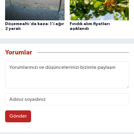
Döşemealtı'da kaza: 1'i ağır
Fındık alım fiyatları
2 yaralı
açıklandı
Yorumlar
Gönder