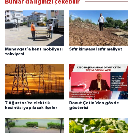
Bunlar da ilginizi çekebilir
Manavgat'a kent mobilyası
Sıfır kimyasal sıfır maliyet
takviyesi
7 Ağustos’ta elektrik
Davut Çetin'den gövde
kesintisi yapılacak ilçeler
gösterisi