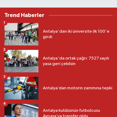
Trend Haberler
1
Antalya'dan iki üniversite ilk 100'e
girdi
2
Antalya'da ortak çağrı: 7527 sayılı
yasa geri çekilsin
3
Antalya’dan motorin zammına tepki
4
Antalya kulübünün futbolcusu
Avrupa’ya transfer oldu