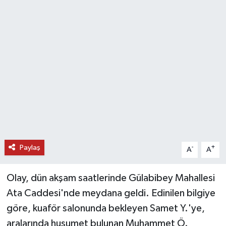
DÜNYA
EĞİTİM
TURİZM
RÖPORTAJ
VİDEO HABERLER
YAZARLAR
Paylaş
-
+
A
A
RESMİ İLAN
Olay, dün akşam saatlerinde Gülabibey Mahallesi
Ata Caddesi'nde meydana geldi. Edinilen bilgiye
MAGAZİN
göre, kuaför salonunda bekleyen Samet Y.'ye,
aralarında husumet bulunan Muhammet Ö.