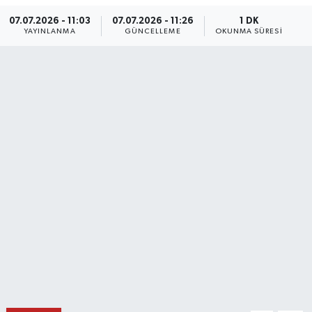
07.07.2026 - 11:03
07.07.2026 - 11:26
1 DK
DÜNYA
YAYINLANMA
GÜNCELLEME
OKUNMA SÜRESI
EĞİTİM
TURİZM
RÖPORTAJ
VİDEO HABERLER
YAZARLAR
RESMİ İLAN
MAGAZİN