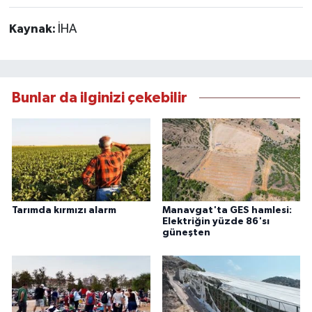
Kaynak:
İHA
Bunlar da ilginizi çekebilir
Tarımda kırmızı alarm
Manavgat'ta GES hamlesi:
Elektriğin yüzde 86'sı
güneşten