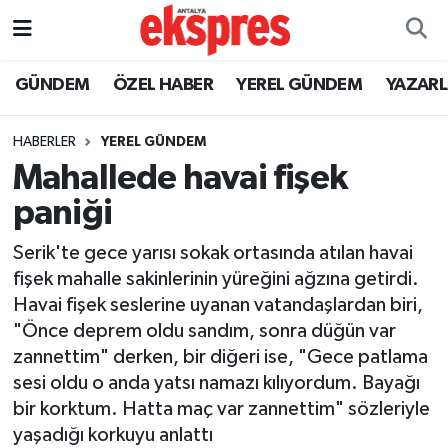
ÖZEL HABER
Nöbetçi Eczaneler
GÜNDEM
ÖZEL HABER
YEREL GÜNDEM
YAZAR
GÜNDEM
Hava Durumu
HABERLER
YEREL GÜNDEM
Mahallede havai fişek
YEREL GÜNDEM
Trafik Durumu
paniği
EKONOMİ
Süper Lig Puan Durumu ve Fikstür
Serik'te gece yarısı sokak ortasında atılan havai
fişek mahalle sakinlerinin yüreğini ağzına getirdi.
KÜLTÜR - SANAT
Tüm Manşetler
Havai fişek seslerine uyanan vatandaşlardan biri,
"Önce deprem oldu sandım, sonra düğün var
SPOR
Son Dakika Haberleri
zannettim" derken, bir diğeri ise, "Gece patlama
sesi oldu o anda yatsı namazı kılıyordum. Bayağı
SİYASET
Haber Arşivi
bir korktum. Hatta maç var zannettim" sözleriyle
SAĞLIK
yaşadığı korkuyu anlattı