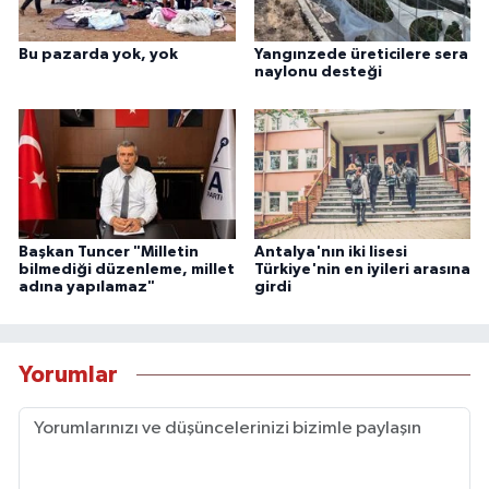
Bu pazarda yok, yok
Yangınzede üreticilere sera
naylonu desteği
Başkan Tuncer "Milletin
Antalya'nın iki lisesi
bilmediği düzenleme, millet
Türkiye'nin en iyileri arasına
adına yapılamaz"
girdi
Yorumlar