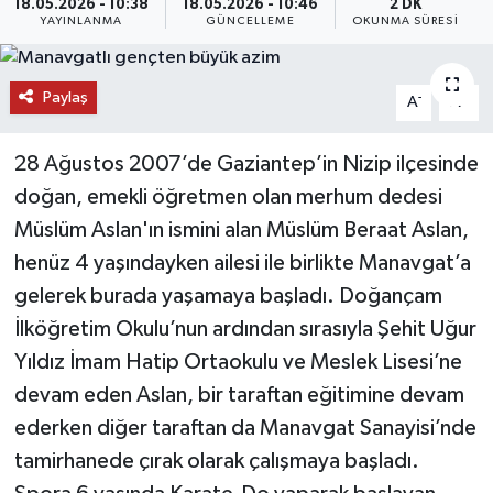
18.05.2026 - 10:38
18.05.2026 - 10:46
2 DK
YAYINLANMA
GÜNCELLEME
OKUNMA SÜRESI
DÜNYA
EĞİTİM
Paylaş
-
+
A
A
TURİZM
28 Ağustos 2007’de Gaziantep’in Nizip ilçesinde
doğan, emekli öğretmen olan merhum dedesi
RÖPORTAJ
Müslüm Aslan'ın ismini alan Müslüm Beraat Aslan,
henüz 4 yaşındayken ailesi ile birlikte Manavgat’a
VİDEO HABERLER
gelerek burada yaşamaya başladı. Doğançam
YAZARLAR
İlköğretim Okulu’nun ardından sırasıyla Şehit Uğur
Yıldız İmam Hatip Ortaokulu ve Meslek Lisesi’ne
RESMİ İLAN
devam eden Aslan, bir taraftan eğitimine devam
ederken diğer taraftan da Manavgat Sanayisi’nde
MAGAZİN
tamirhanede çırak olarak çalışmaya başladı.