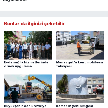
Bunlar da ilginizi çekebilir
Evde sağlık hizmetlerinde
Manavgat'a kent mobilyası
örnek uygulama
takviyesi
Büyükşehir’den üreticiye
Kemer'in yeni simgesi