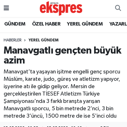
ÖZEL HABER
Nöbetçi Eczaneler
GÜNDEM
ÖZEL HABER
YEREL GÜNDEM
YAZAR
GÜNDEM
Hava Durumu
HABERLER
YEREL GÜNDEM
Manavgatlı gençten büyük
YEREL GÜNDEM
Trafik Durumu
azim
EKONOMİ
Süper Lig Puan Durumu ve Fikstür
Manavgat'ta yaşayan işitme engelli genç sporcu
Müslüm, karate, judo, güreş ve atletizm yapıyor,
KÜLTÜR - SANAT
Tüm Manşetler
işyerine atı ile gidip geliyor. Mersin de
gerçekleştirilen TİESEF Atletizm Türkiye
SPOR
Son Dakika Haberleri
Şampiyonası'nda 3 farklı branşta yarışan
Manavgatlı sporcu, 5 bin metrede 2'nci, 3 bin
SİYASET
Haber Arşivi
metrede 3'üncü, 1500 metre de ise 5'inci oldu
SAĞLIK