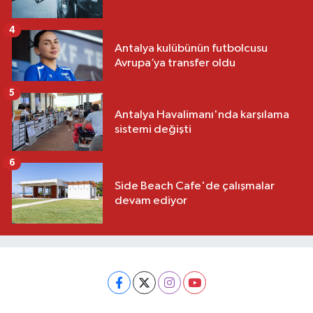
4
Antalya kulübünün futbolcusu
Avrupa’ya transfer oldu
5
Antalya Havalimanı'nda karşılama
sistemi değişti
6
Side Beach Cafe'de çalışmalar
devam ediyor