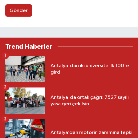
Gönder
Trend Haberler
1
Antalya'dan iki üniversite ilk 100'e
girdi
2
Antalya'da ortak çağrı: 7527 sayılı
yasa geri çekilsin
3
Antalya’dan motorin zammına tepki