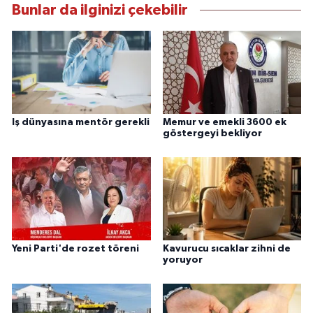
Bunlar da ilginizi çekebilir
Iş dünyasına mentör gerekli
Memur ve emekli 3600 ek
göstergeyi bekliyor
Yeni Parti'de rozet töreni
Kavurucu sıcaklar zihni de
yoruyor