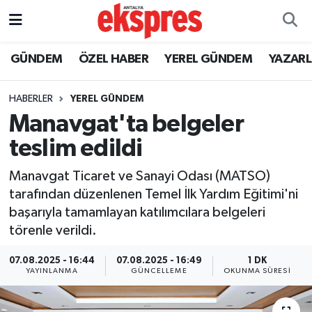
ÖZEL HABER
Nöbetçi Eczaneler
GÜNDEM
ÖZEL HABER
YEREL GÜNDEM
YAZAR
GÜNDEM
Hava Durumu
HABERLER
YEREL GÜNDEM
Manavgat'ta belgeler
YEREL GÜNDEM
Trafik Durumu
teslim edildi
EKONOMİ
Süper Lig Puan Durumu ve Fikstür
Manavgat Ticaret ve Sanayi Odası (MATSO)
tarafından düzenlenen Temel İlk Yardım Eğitimi'ni
KÜLTÜR - SANAT
Tüm Manşetler
başarıyla tamamlayan katılımcılara belgeleri
törenle verildi.
SPOR
Son Dakika Haberleri
07.08.2025 - 16:44
07.08.2025 - 16:49
1 DK
SİYASET
Haber Arşivi
YAYINLANMA
GÜNCELLEME
OKUNMA SÜRESI
SAĞLIK