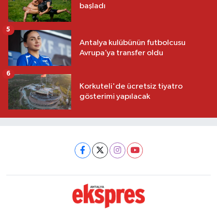
başladı
5
Antalya kulübünün futbolcusu
Avrupa’ya transfer oldu
6
Korkuteli'de ücretsiz tiyatro
gösterimi yapılacak