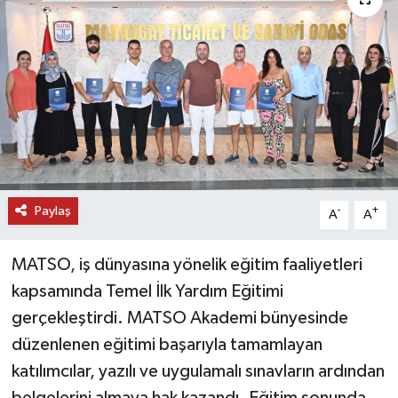
DÜNYA
EĞİTİM
TURİZM
RÖPORTAJ
Paylaş
VİDEO HABERLER
-
+
A
A
YAZARLAR
MATSO, iş dünyasına yönelik eğitim faaliyetleri
kapsamında Temel İlk Yardım Eğitimi
RESMİ İLAN
gerçekleştirdi. MATSO Akademi bünyesinde
düzenlenen eğitimi başarıyla tamamlayan
MAGAZİN
katılımcılar, yazılı ve uygulamalı sınavların ardından
belgelerini almaya hak kazandı. Eğitim sonunda