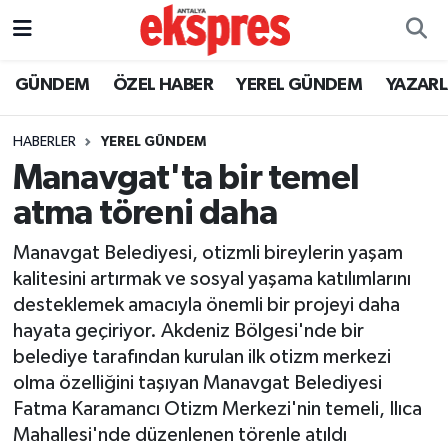
ÖZEL HABER
Nöbetçi Eczaneler
GÜNDEM
ÖZEL HABER
YEREL GÜNDEM
YAZAR
GÜNDEM
Hava Durumu
HABERLER
YEREL GÜNDEM
Manavgat'ta bir temel
YEREL GÜNDEM
Trafik Durumu
atma töreni daha
EKONOMİ
Süper Lig Puan Durumu ve Fikstür
Manavgat Belediyesi, otizmli bireylerin yaşam
kalitesini artırmak ve sosyal yaşama katılımlarını
KÜLTÜR - SANAT
Tüm Manşetler
desteklemek amacıyla önemli bir projeyi daha
hayata geçiriyor. Akdeniz Bölgesi'nde bir
SPOR
Son Dakika Haberleri
belediye tarafından kurulan ilk otizm merkezi
olma özelliğini taşıyan Manavgat Belediyesi
SİYASET
Haber Arşivi
Fatma Karamancı Otizm Merkezi'nin temeli, Ilıca
SAĞLIK
Mahallesi'nde düzenlenen törenle atıldı