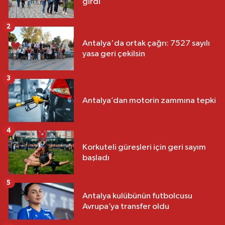
girdi
2
Antalya'da ortak çağrı: 7527 sayılı
yasa geri çekilsin
3
Antalya’dan motorin zammına tepki
4
Korkuteli güreşleri için geri sayım
başladı
5
Antalya kulübünün futbolcusu
Avrupa’ya transfer oldu