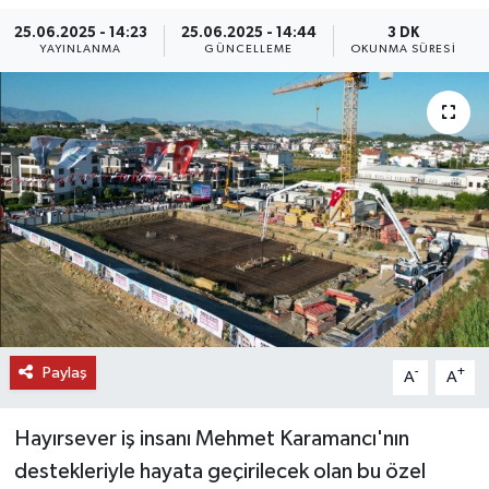
25.06.2025 - 14:23
25.06.2025 - 14:44
3 DK
DÜNYA
YAYINLANMA
GÜNCELLEME
OKUNMA SÜRESI
EĞİTİM
TURİZM
RÖPORTAJ
VİDEO HABERLER
YAZARLAR
RESMİ İLAN
Paylaş
-
+
A
A
MAGAZİN
Hayırsever iş insanı Mehmet Karamancı'nın
destekleriyle hayata geçirilecek olan bu özel