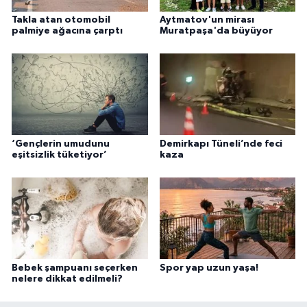
Takla atan otomobil
Aytmatov'un mirası
palmiye ağacına çarptı
Muratpaşa'da büyüyor
‘Gençlerin umudunu
Demirkapı Tüneli’nde feci
eşitsizlik tüketiyor’
kaza
Bebek şampuanı seçerken
Spor yap uzun yaşa!
nelere dikkat edilmeli?