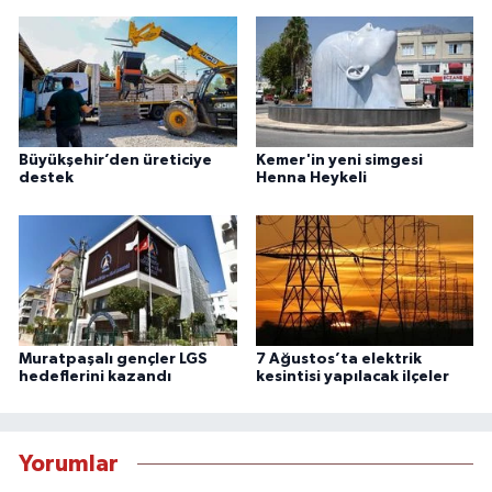
Büyükşehir’den üreticiye
Kemer'in yeni simgesi
destek
Henna Heykeli
Muratpaşalı gençler LGS
7 Ağustos’ta elektrik
hedeflerini kazandı
kesintisi yapılacak ilçeler
Yorumlar