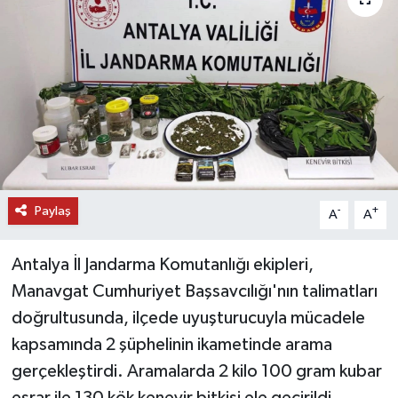
DÜNYA
EĞİTİM
TURİZM
RÖPORTAJ
Paylaş
VİDEO HABERLER
-
+
A
A
YAZARLAR
Antalya İl Jandarma Komutanlığı ekipleri,
Manavgat Cumhuriyet Başsavcılığı'nın talimatları
RESMİ İLAN
doğrultusunda, ilçede uyuşturucuyla mücadele
kapsamında 2 şüphelinin ikametinde arama
MAGAZİN
gerçekleştirdi. Aramalarda 2 kilo 100 gram kubar
esrar ile 130 kök kenevir bitkisi ele geçirildi.