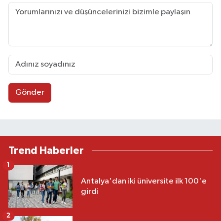
Gönder
Trend Haberler
1
Antalya'dan iki üniversite ilk 100'e
girdi
2