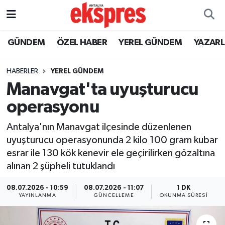
ÖZEL HABER
Nöbetçi Eczaneler
GÜNDEM
ÖZEL HABER
YEREL GÜNDEM
YAZAR
GÜNDEM
Hava Durumu
HABERLER
YEREL GÜNDEM
Manavgat'ta uyuşturucu
YEREL GÜNDEM
Trafik Durumu
operasyonu
EKONOMİ
Süper Lig Puan Durumu ve Fikstür
Antalya'nın Manavgat ilçesinde düzenlenen
uyuşturucu operasyonunda 2 kilo 100 gram kubar
KÜLTÜR - SANAT
Tüm Manşetler
esrar ile 130 kök kenevir ele geçirilirken gözaltına
alınan 2 şüpheli tutuklandı
SPOR
Son Dakika Haberleri
08.07.2026 - 10:59
08.07.2026 - 11:07
1 DK
SİYASET
Haber Arşivi
YAYINLANMA
GÜNCELLEME
OKUNMA SÜRESI
SAĞLIK