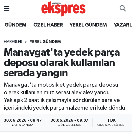
ÖZEL HABER
Nöbetçi Eczaneler
GÜNDEM
ÖZEL HABER
YEREL GÜNDEM
YAZAR
GÜNDEM
Hava Durumu
HABERLER
YEREL GÜNDEM
Manavgat'ta yedek parça
YEREL GÜNDEM
Trafik Durumu
deposu olarak kullanılan
EKONOMİ
Süper Lig Puan Durumu ve Fikstür
serada yangın
KÜLTÜR - SANAT
Tüm Manşetler
Manavgat'ta motosiklet yedek parça deposu
olarak kullanılan muz serası alev alev yandı.
SPOR
Son Dakika Haberleri
Yaklaşık 2 saatlik çalışmayla söndürülen sera ve
içerisindeki yedek parça malzemeleri küle döndü
SİYASET
Haber Arşivi
30.06.2026 - 08:47
30.06.2026 - 09:07
1 DK
YAYINLANMA
GÜNCELLEME
OKUNMA SÜRESI
SAĞLIK