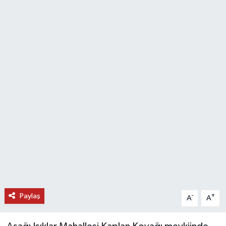
DÜNYA
EĞİTİM
TURİZM
RÖPORTAJ
VİDEO HABERLER
YAZARLAR
RESMİ İLAN
Paylaş
-
+
MAGAZİN
A
A