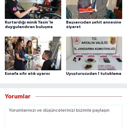
Kurtardığı minik Yasin'le
Başsavcıdan şehit annesine
duygulandıran buluşma
ziyaret
Esnafa sıfır atık uyarısı
Uyuşturucudan 1 tutuklama
Yorumlar